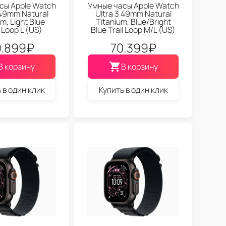
сы Apple Watch
Умные часы Apple Watch
 49mm Natural
Ultra 3 49mm Natural
m, Light Blue
Titanium, Blue/Bright
 Loop L (US)
Blue Trail Loop M/L (US)
.899
₽
70.399
₽
В корзину
В корзину
 в один клик
Купить в один клик