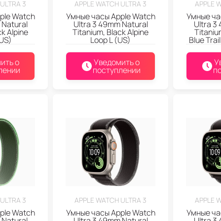
ULTRA 3
APPLE WATCH ULTRA 3
APPLE 
ple Watch
Умные часы Apple Watch
Умные ча
 Natural
Ultra 3 49mm Natural
Ultra 3
ck Alpine
Titanium, Black Alpine
Titaniu
US)
Loop L (US)
Blue Trai
ить о
Уведомить о
У
лении
поступлении
п
ULTRA 3
APPLE WATCH ULTRA 3
APPLE 
ple Watch
Умные часы Apple Watch
Умные ча
 Natural
Ultra 3 49mm Natural
Ultra 3