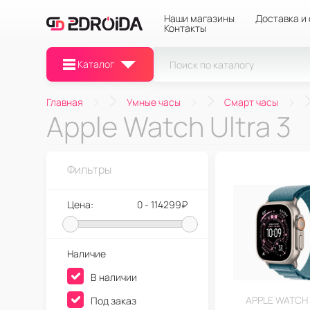
Наши магазины
Доставка и
Контакты
Каталог
Главная
Умные часы
Смарт часы
Apple Watch Ultra 3
Фильтры
Цена:
0 - 114299₽
Наличие
В наличии
APPLE WATCH 
Под заказ