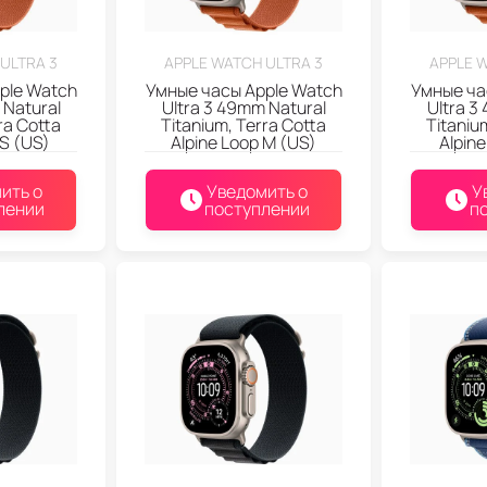
ULTRA 3
APPLE WATCH ULTRA 3
APPLE 
ple Watch
Умные часы Apple Watch
Умные ча
 Natural
Ultra 3 49mm Natural
Ultra 3
ra Cotta
Titanium, Terra Cotta
Titaniu
 S (US)
Alpine Loop M (US)
Alpine
ить о
Уведомить о
У
лении
поступлении
п