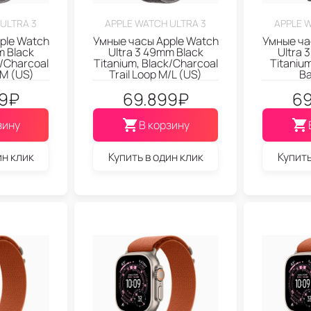
ULTRA 3
APPLE WATCH ULTRA 3
APPLE 
ple Watch
Умные часы Apple Watch
Умные ча
m Black
Ultra 3 49mm Black
Ultra 
k/Charcoal
Titanium, Black/Charcoal
Titaniu
/M (US)
Trail Loop M/L (US)
Ba
9
₽
69.899
₽
69
зину
В корзину
ин клик
Купить в один клик
Купить