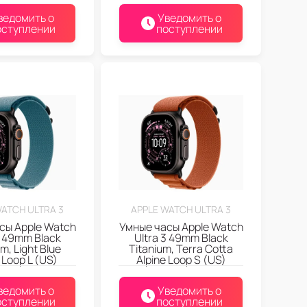
ведомить о
Уведомить о
оступлении
поступлении
WATCH ULTRA 3
APPLE WATCH ULTRA 3
сы Apple Watch
Умные часы Apple Watch
3 49mm Black
Ultra 3 49mm Black
m, Light Blue
Titanium, Terra Cotta
 Loop L (US)
Alpine Loop S (US)
ведомить о
Уведомить о
оступлении
поступлении