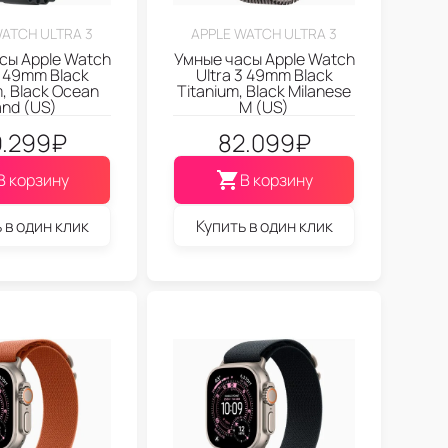
WATCH ULTRA 3
APPLE WATCH ULTRA 3
сы Apple Watch
Умные часы Apple Watch
3 49mm Black
Ultra 3 49mm Black
m, Black Ocean
Titanium, Black Milanese
nd (US)
M (US)
.299
₽
82.099
₽
В корзину
В корзину
 в один клик
Купить в один клик