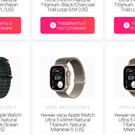
een/Neon
Titanium, Black/Charcoal
Titanium,
/L (US)
Trail Loop S/M (US)
Trail 
ить о
Уведомить о
У
лении
поступлении
п
ULTRA 3
APPLE WATCH ULTRA 3
APPLE 
ple Watch
Умные часы Apple Watch
Умные ча
 Natural
Ultra 3 49mm Natural
Ultra 3
ck Ocean
Titanium, Natural
Titan
US)
Milanese S (US)
Mila