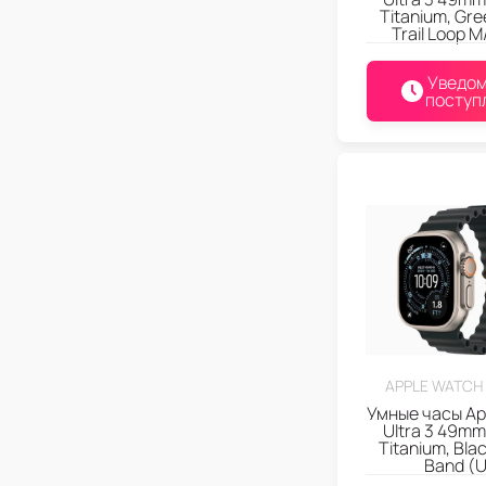
Titanium, Gr
Trail Loop M
Уведом
поступ
APPLE WATCH 
Умные часы Ap
Ultra 3 49mm
Titanium, Bla
Band (