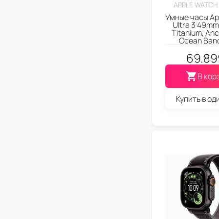
APPLE WATCH 
Умные часы Ap
Ultra 3 49mm
Titanium, Anc
Ocean Ban
69.89
В кор
Купить в од