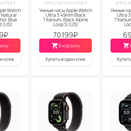
ULTRA 3
APPLE WATCH ULTRA 3
APPLE 
ple Watch
Умные часы Apple Watch
Умные ча
 Natural
Ultra 3 49mm Black
Ultra 
hor Blue
Titanium, Black Alpine
Titanium
d (US)
Loop S (US)
Loo
9
₽
70.199
₽
69
зину
В корзину
ин клик
Купить в один клик
Купить