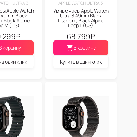
WATCH ULTRA 3
APPLE WATCH ULTRA 3
сы Apple Watch
Умные часы Apple Watch
3 49mm Black
Ultra 3 49mm Black
, Black Alpine
Titanium, Black Alpine
p M (US)
Loop L (US)
.299
₽
68.799
₽
В корзину
В корзину
 в один клик
Купить в один клик