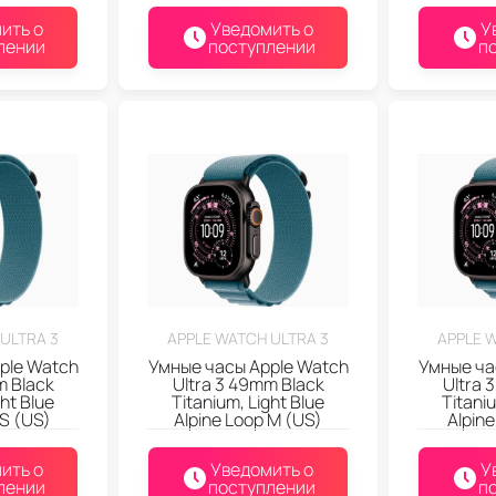
ить о
Уведомить о
У
лении
поступлении
п
ULTRA 3
APPLE WATCH ULTRA 3
APPLE 
ple Watch
Умные часы Apple Watch
Умные ча
m Black
Ultra 3 49mm Black
Ultra 
ght Blue
Titanium, Light Blue
Titaniu
 S (US)
Alpine Loop M (US)
Alpine
ить о
Уведомить о
У
лении
поступлении
п