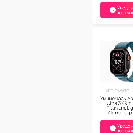
Уведом
поступ
APPLE WATCH 
Умные часы Ap
Ultra 3 49m
Titanium, Li
Alpine Loop
Уведом
поступ