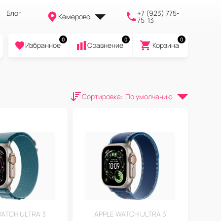
Блог
+7 (923) 775-
Кемерово
75-13
0
0
0
Избранное
Cравнение
Корзина
Сортировка
:
По умолчанию
WATCH ULTRA 3
APPLE WATCH ULTRA 3