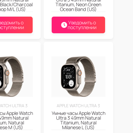
 Black/Charcoal
Titanium, Neon Green
Loop M/L (US)
Ocean Band (US)
ведомить о
Уведомить о
оступлении
поступлении
WATCH ULTRA 3
APPLE WATCH ULTRA 3
сы Apple Watch
Умные часы Apple Watch
 49mm Natural
Ultra 3 49mm Natural
ium, Natural
Titanium, Natural
nese M (US)
Milanese L (US)