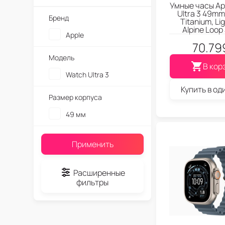
Умные часы Ap
Ultra 3 49mm
Бренд
Titanium, Li
Alpine Loop
Apple
70.79
Модель
В кор
Watch Ultra 3
Купить в од
Размер корпуса
49 мм
Применить
Расширенные
фильтры