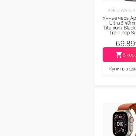
APPLE WATCH 
Умные часы Ap
Ultra 3 49m
Titanium, Blac
Trail Loop S
69.89
В кор
Купить в од