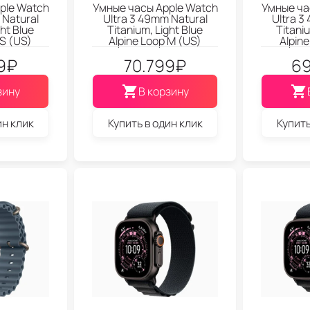
ple Watch
Умные часы Apple Watch
Умные ча
 Natural
Ultra 3 49mm Natural
Ultra 3
ght Blue
Titanium, Light Blue
Titaniu
 S (US)
Alpine Loop M (US)
Alpine
9
₽
70.799
₽
69
зину
В корзину
ин клик
Купить в один клик
Купить