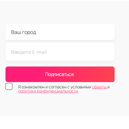
 цветным экраном диагональю 6.3 дюйма;
картами: физической nano SIM и виртуальной eSIM;
ие стандарты 2G, 3G, 4G LTE и 5G;
ерами: широкоугольной, сверхширокоугольной, с опт
ом;
ыми навигационными системами, барометром, акселе
освещенности;
алюминия и стекла в цвете: white (белом), black (чёрном
защиты IP68;
ooth, Wi-Fi и беспроводной зарядкой.
 характеристик и функционала, стоимость, размеры,
Подписаться
 2DROIDA.
ние покупателей, что установка и использование ма
Я ознакомлен и согласен с условиями
оферты
и
политики конфиденциальности
пании поможет выбрать во всём разнообразии гаджет
 вашим задачам и бюджету. Возможна покупка на выго
сти iPhone 17