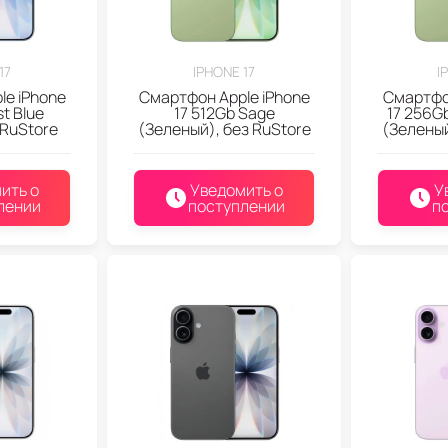
17
IPHONE 17
I
le iPhone
Смартфон Apple iPhone
Смартфон
st Blue
17 512Gb Sage
17 256G
 RuStore
(Зеленый), без RuStore
(Зеленый
ить о
Уведомить о
У
лении
поступлении
п