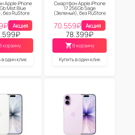
 Apple iPhone
Смартфон Apple iPhone
Gb Mist Blue
17 256Gb Sage
, без RuStore
(Зеленый), без RuStore
9
₽
70.559
₽
Акция
Акция
.599
₽
78.399
₽
В корзину
В корзину
 в один клик
Купить в один клик