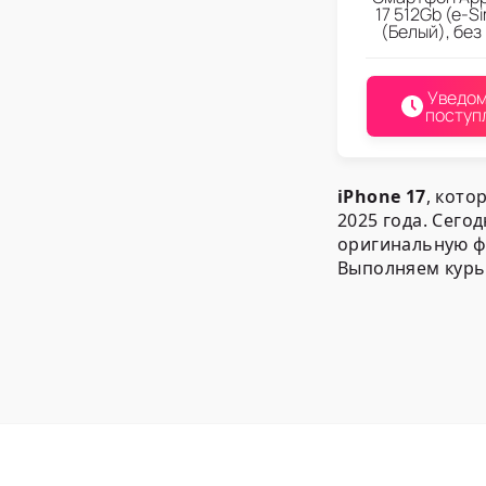
17 512Gb (e-S
(Белый), без
Уведом
поступ
iPhone 17
, кото
2025 года. Сего
оригинальную ф
Выполняем курь
Ассортим
2DROIDA предст
Функциониру
Со встроенно
C оперативно
С шестиядер