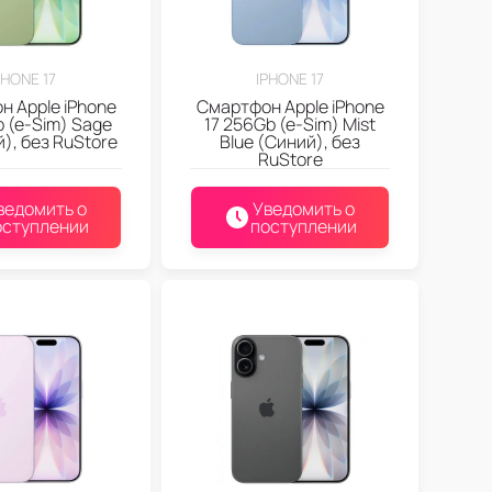
PHONE 17
IPHONE 17
 Apple iPhone
Смартфон Apple iPhone
b (e-Sim) Sage
17 256Gb (e-Sim) Mist
), без RuStore
Blue (Синий), без
RuStore
ведомить о
Уведомить о
оступлении
поступлении