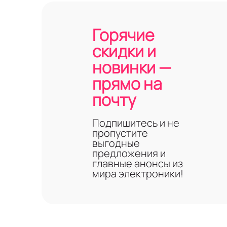
С сенсорным
С двумя сим-
Горячие
Поддерживающ
С двумя кам
скидки и
макро-режим
новинки —
Со встроенн
движения и 
прямо на
В корпусе из 
почту
Со степенью 
С NFC, Bluet
Подпишитесь и не
Полный перечень
пропустите
товара на сайте
выгодные
Обращаем внима
предложения и
недоступны.
главные анонсы из
мира электроники!
Специалист ком
соответствовать
Особенно