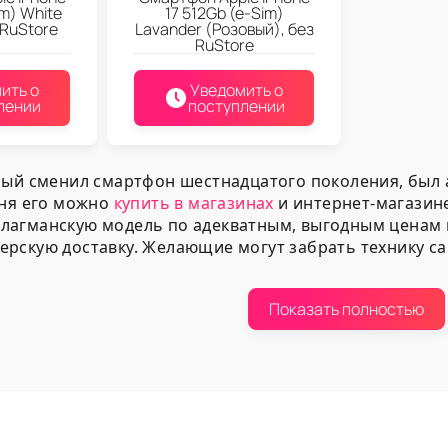
im) White
17 512Gb (e-Sim)
 RuStore
Lavander (Розовый), без
RuStore
ить о
Уведомить о
лении
поступлении
рый сменил смартфон шестнадцатого поколения, был 
дня его можно
купить в магазинах
и интернет-магазин
лагманскую модель по адекватным, выгодным ценам и
ерскую доставку. Желающие могут забрать технику с
ент нашей компании
Показать полностью
авляет линейку «яблочных»
мобильных игровых тел
ющие на операционных системах iOS 26;
й памятью 256 и 512 гигабайт;
й памятью 8 гигабайт;
ным процессором;