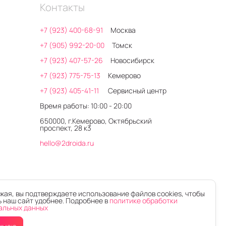
Контакты
ловского смартфона и соображения престижа
ают:
+7 (923) 400-68-91
Москва
Гц частоте обновления;
+7 (905) 992-20-00
Томск
ей интеллектуальной стабилизации
+7 (923) 407-57-26
Новосибирск
+7 (923) 775-75-13
Кемерово
+7 (923) 405-41-11
Сервисный центр
Время работы: 10:00 - 20:00
ьность долгие годы.
650000, г.Кемерово, Октябрьский
проспект, 28 к3
hello@2droida.ru
ая, вы подтверждаете использование файлов cookies, чтобы
 наш сайт удобнее. Подробнее в
политике обработки
альных данных