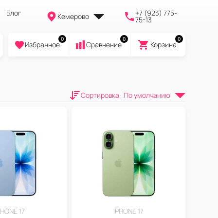
Блог
+7 (923) 775-
Кемерово
75-13
0
0
0
Избранное
Cравнение
Корзина
Сортировка
:
По умолчанию
PHONE 17
IPHONE 17