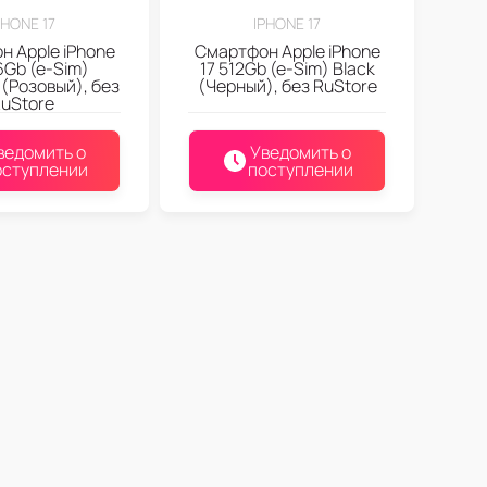
PHONE 17
IPHONE 17
 Apple iPhone
Смартфон Apple iPhone
6Gb (e-Sim)
17 512Gb (e-Sim) Black
 (Розовый), без
(Черный), без RuStore
uStore
ведомить о
Уведомить о
оступлении
поступлении