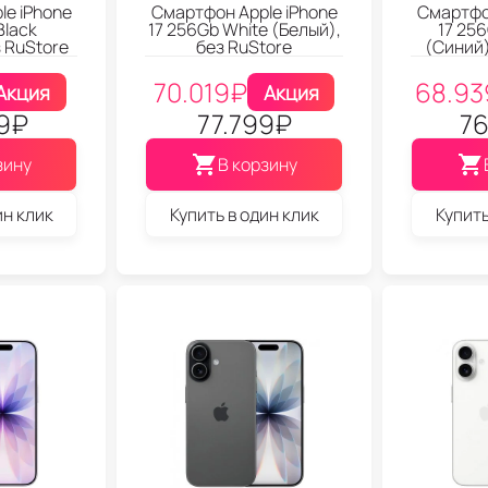
le iPhone
Смартфон Apple iPhone
Смартфон
Black
17 256Gb White (Белый),
17 256
 RuStore
без RuStore
(Синий)
70.019
₽
68.93
Акция
Акция
9
₽
77.799
₽
76
зину
В корзину
ин клик
Купить в один клик
Купить