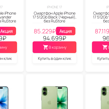
17
IPHONE 17
I
le iPhone
Смартфон Apple iPhone
Смартфон
vander
17 512Gb Black (Черный),
17 512Gb
з RuStore
без RuStore
без
85.229
₽
87.11
Акция
Акция
9
₽
94.699
₽
96
зину
В корзину
ин клик
Купить в один клик
Купить