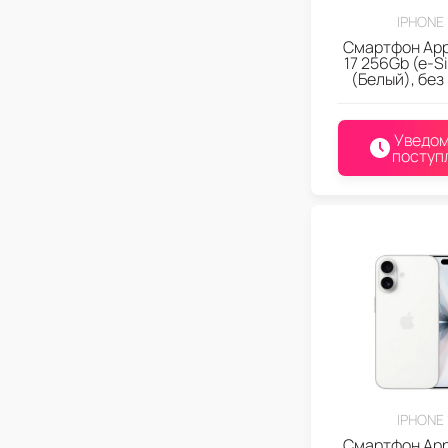
IPHONE 
Смартфон App
17 256Gb (e-S
(Белый), без
Уведом
поступ
IPHONE 
Смартфон App