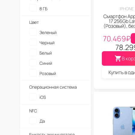
8 ГБ
IPHONE 
Смартфон App
17 256Gb La
Цвет
(Розовый), бе
Зеленый
70.469
₽
Черный
78.29
Белый
В кор
Синий
Купить в од
Розовый
Операционная система
iOS
NFC
Да
Емкость аккумулятора