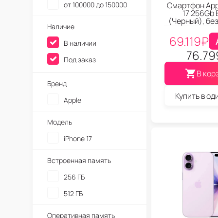
от 100000 до 150000
Смартфон App
17 256Gb 
(Черный), без
Наличие
69.119
₽
В наличии
76.79
Под заказ
В кор
Бренд
Купить в од
Apple
Модель
iPhone 17
Встроенная память
256 ГБ
512 ГБ
Оперативная память