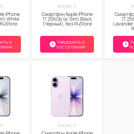
17
IPHONE 17
I
le iPhone
Смартфон Apple iPhone
Смартфон
im) White
17 256Gb (e-Sim) Black
17 25
 RuStore
(Черный), без RuStore
Lavander
R
ить о
Уведомить о
У
лении
поступлении
п
17
IPHONE 17
le iPhone
Смартфон Apple iPhone