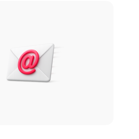
ической стабилизацией, автофокусировкой,
рометром, гироскопом, компасом, датчиками
), blue, (синем), lavender (розовом)и т.д.;
 срок гарантии перечислены в карточке
газина приложений RuStore на этой модели
ов смартфон, который будет
дных условиях по Trade-In.