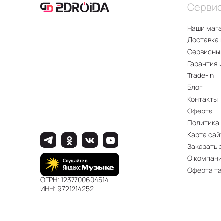
Серви
Не только стил
играют важную р
Наши маг
Естественная
Доставка 
Увеличенная 
Сервисны
Отличное ка
Гарантия 
изображения
Trade-In
Высокая про
Блог
Увеличенная
Доступность 
Контакты
Возможность
Оферта
Политика
Узнайте больше
Карта сай
Заказать 
О компан
Оферта т
ОГРН: 1237700604514
ИНН: 9721214252