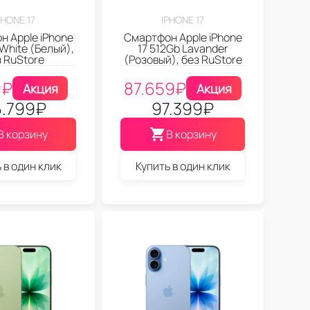
PHONE 17
IPHONE 17
 Apple iPhone
Смартфон Apple iPhone
 White (Белый),
17 512Gb Lavander
 RuStore
(Розовый), без RuStore
9
₽
87.659
₽
Акция
Акция
.799
₽
97.399
₽
В корзину
В корзину
 в один клик
Купить в один клик