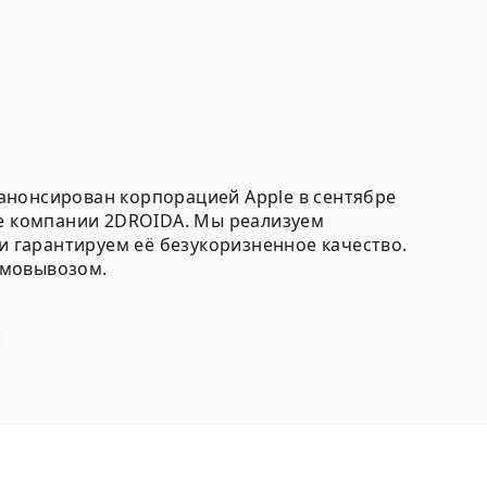
анонсирован корпорацией Аpple в сентябре
е компании 2DROIDA. Мы реализуем
 гарантируем её безукоризненное качество.
амовывозом.
ефонов iPhone 17
- это девайсы: