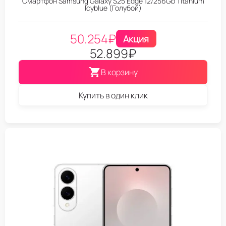
Смартфон Samsung Galaxy S25 Edge 12/256Gb Titanium
Icyblue (Голубой)
50.254
₽
Акция
52.899
₽
В корзину
Купить в один клик