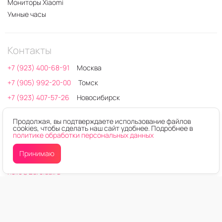
Мониторы Xiaomi
Умные часы
Контакты
+7 (923) 400-68-91
Москва
+7 (905) 992-20-00
Томск
+7 (923) 407-57-26
Новосибирск
+7 (923) 775-75-13
Кемерово
Продолжая, вы подтверждаете использование файлов
+7 (923) 405-41-11
Сервисный центр
cookies, чтобы сделать наш сайт удобнее. Подробнее в
политике обработки персональных данных
Время работы: 10:00 - 20:00
Принимаю
650000, г.Кемерово, Октябрьский проспект, 28 к3
hello@2droida.ru
ОГРН: 1237700604514
ИНН: 9721214252