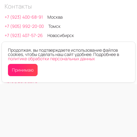
Контакты
+7 (923) 400-68-91
Москва
+7 (905) 992-20-00
Томск
+7 (923) 407-57-26
Новосибирск
+7 (923) 775-75-13
Кемерово
Продолжая, вы подтверждаете использование файлов
+7 (923) 405-41-11
Сервисный центр
cookies, чтобы сделать наш сайт удобнее. Подробнее в
политике обработки персональных данных
Время работы: 10:00 - 20:00
Принимаю
650000, г.Кемерово, Октябрьский проспект, 28 к3
hello@2droida.ru
ОГРН: 1237700604514
ИНН: 9721214252
© 2026. Любое использование контента без письменного
разрешения запрещено
Интернет-магазин электроники 2DROIDA