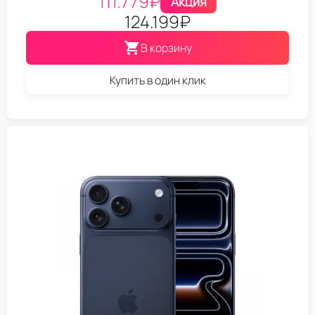
111.779
₽
Акция
124.199
₽
В корзину
Купить в один клик