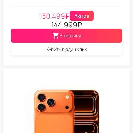
130.499
₽
Акция
144.999
₽
В корзину
Купить в один клик