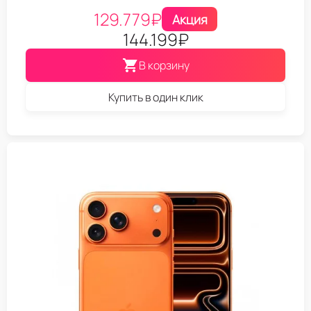
129.779
₽
Акция
144.199
₽
В корзину
Купить в один клик