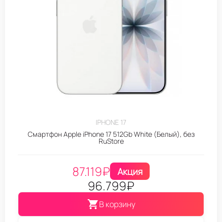
IPHONE 17
Смартфон Apple iPhone 17 512Gb White (Белый), без
RuStore
87.119
₽
Акция
96.799
₽
В корзину