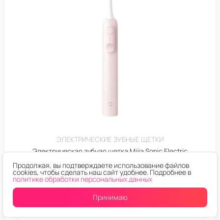
ЭЛЕКТРИЧЕСКИЕ ЗУБНЫЕ ЩЕТКИ
Электрическая зубная щетка Mijia Sonic Electric
Toothbrush (MES609) Розовый
Продолжая, вы подтверждаете использование файлов
cookies, чтобы сделать наш сайт удобнее. Подробнее в
политике обработки персональных данных
1.699
₽
Принимаю
В корзину