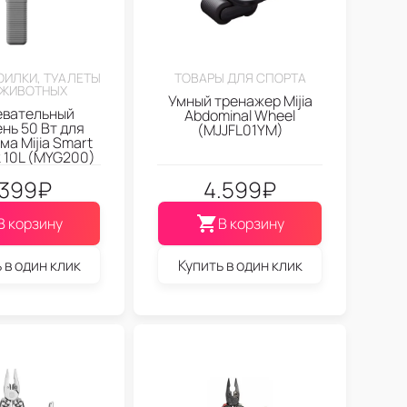
ОИЛКИ, ТУАЛЕТЫ
ТОВАРЫ ДЛЯ СПОРТА
 ЖИВОТНЫХ
Умный тренажер Mijia
евательный
Abdominal Wheel
нь 50 Вт для
(MJJFL01YM)
ма Mijia Smart
k 10L (MYG200)
.399
₽
4.599
₽
В корзину
В корзину
 в один клик
Купить в один клик