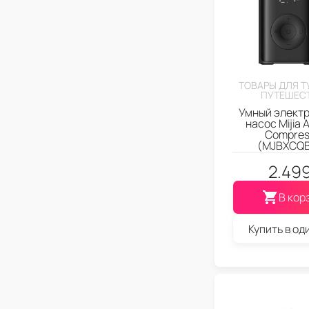
ТОВАРЫ ДЛЯ Т
ПУТЕШЕС
Умный элект
насос Mijia 
Compres
(MJBXCQ
2.49
В кор
Купить в од