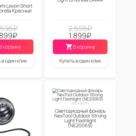
omi Lexon Short
brella Красный
.595
₽
2.595
₽
.899
₽
1.899
₽
В корзину
В корзину
 в один клик
Купить в один клик
ФОНАРИ
Светодиодный фонарь
NexTool Outdoor Strong
Light Flashlight
(NE20069)