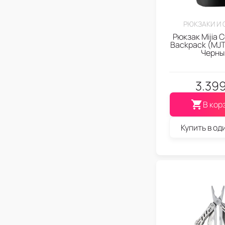
РЮКЗАКИ И
Рюкзак Mijia 
Backpack (MJ
Черны
3.39
В кор
Купить в од