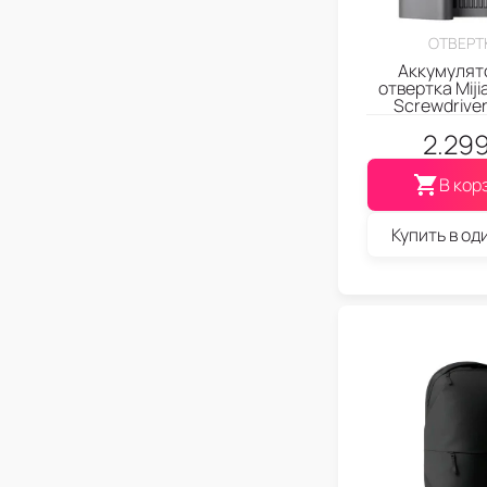
ОТВЕРТ
Аккумулят
отвертка Mijia
Screwdriver 
2.29
В кор
Купить в од