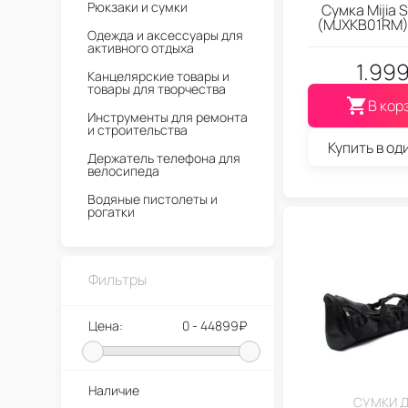
Рюкзаки и сумки
Сумка Mijia S
(MJXKB01RM)
Одежда и аксессуары для
активного отдыха
1.99
Канцелярские товары и
товары для творчества
В кор
Инструменты для ремонта
и строительства
Купить в од
Держатель телефона для
велосипеда
Водяные пистолеты и
рогатки
Автомойки и мойки
высокого давления
Фильтры
Цена:
0 - 44899₽
Наличие
СУМКИ 