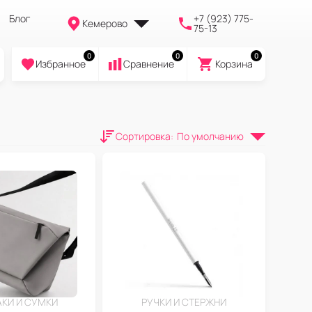
Блог
+7 (923) 775-
Кемерово
75-13
0
0
0
Избранное
Cравнение
Корзина
Сортировка
:
По умолчанию
КИ И СУМКИ
РУЧКИ И СТЕРЖНИ