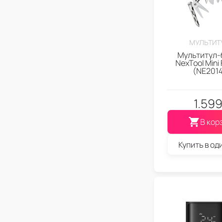
МУЛЬТИТ
Мультитул-
NexTool Mini 
(NE201
1.59
В кор
Купить в од