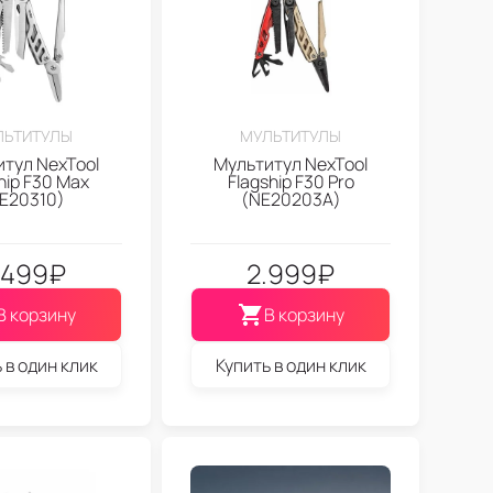
ЛЬТИТУЛЫ
МУЛЬТИТУЛЫ
тул NexTool
Мультитул NexTool
hip F30 Max
Flagship F30 Pro
E20310)
(NE20203A)
.499
₽
2.999
₽
В корзину
В корзину
 в один клик
Купить в один клик