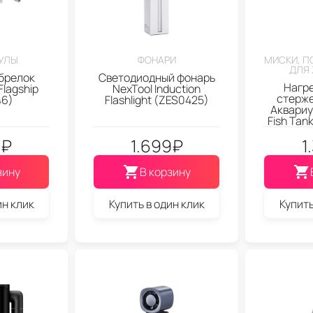
УЛЫ
ФОНАРИ
МИСКИ, П
ДЛЯ
брелок
Светодиодный фонарь
Нагр
Flagship
NexTool Induction
стерже
46)
Flashlight (ZES0425)
Аквариу
Fish Tan
9
₽
1.699
₽
1
зину
В корзину
ин клик
Купить в один клик
Купить