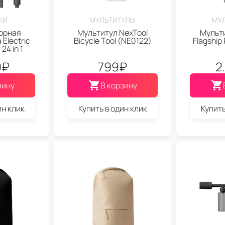
КИ
МУЛЬТИТУЛЫ
МУ
орная
Мультитул NexTool
Мульти
 Electric
Bicycle Tool (NE0122)
Flagship
24 in 1
9
₽
799
₽
2
зину
В корзину
ин клик
Купить в один клик
Купить