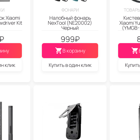
КИ
ФОНАРИ
ТОВАРЫ
к Xiaomi
Налобный фонарь
Кистев
wdriver Kit
NexTool (NE20002)
Xiaomi Y
Черный
(YMGB-
₽
999
₽
зину
В корзину
ин клик
Купить в один клик
Купить