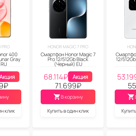
 PRO
HONOR MAGIC 7 PRO
HON
nor 400
Смартфон Honor Magic 7
Смартфон
unar Gray
Pro 12/512Gb Black
12/512Gb
 RU
(Черный) EU
68.114
₽
53.19
Акция
Акция
9
₽
71.699
₽
55
зину
В корзину
ин клик
Купить в один клик
Купить