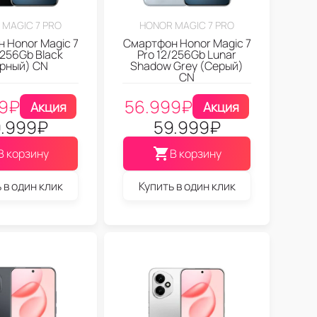
 MAGIC 7 PRO
HONOR MAGIC 7 PRO
 Honor Magic 7
Смартфон Honor Magic 7
/256Gb Black
Pro 12/256Gb Lunar
рный) CN
Shadow Grey (Серый)
CN
9
₽
56.999
₽
Акция
Акция
.999
₽
59.999
₽
В корзину
В корзину
 в один клик
Купить в один клик