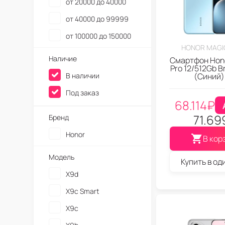
от 20000 до 40000
Honor X60 Pro
от 40000 до 99999
Honor X60 GT
от 100000 до 150000
Honor X5c Plus
HONOR MAGIC
Наличие
Смартфон Hono
Honor X5c
Pro 12/512Gb B
В наличии
(Синий)
Honor Win RT
Honor WIN
Под заказ
68.114
₽
Honor Power 2
71.69
Бренд
Honor Power
Honor
В кор
Honor Play 10T
Honor Magic V3
Модель
Купить в од
Honor Magic V2
X9d
Honor Magic 8 RSR
X9c Smart
Honor Magic 8 Pro Air
X9c
Honor Magic 8 Pro