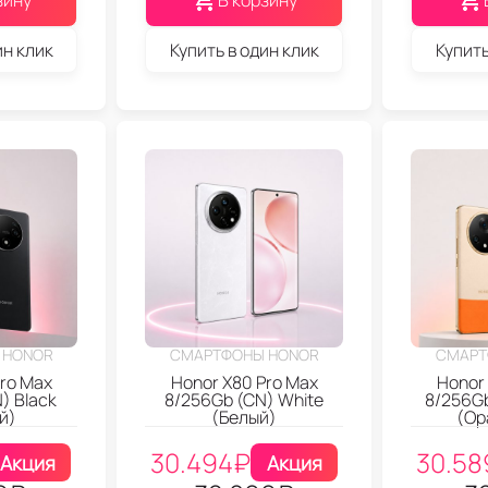
зину
В корзину
ин клик
Купить в один клик
Купить
 HONOR
СМАРТФОНЫ HONOR
СМАРТ
ro Max
Honor X80 Pro Max
Honor
) Black
8/256Gb (CN) White
8/256Gb
й)
(Белый)
(Ор
30.494
₽
30.58
Акция
Акция