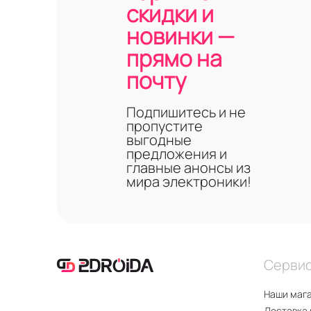
скидки и
новинки —
прямо на
почту
Подпишитесь и не
пропустите
выгодные
предложения и
главные анонсы из
мира электроники!
Серви
Наши маг
Доставка 