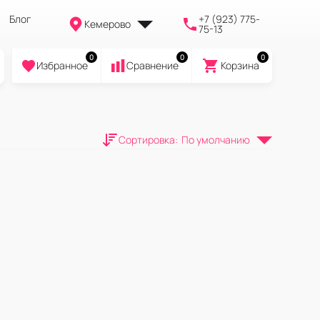
Блог
+7 (923) 775-
Кемерово
75-13
0
0
0
Избранное
Cравнение
Корзина
Сортировка
:
По умолчанию