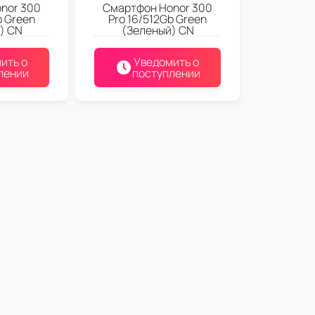
nor 300
Смартфон Honor 300
b Green
Pro 16/512Gb Green
) CN
(Зеленый) CN
ить о
Уведомить о
лении
поступлении