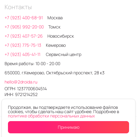
Контакты
+7 (923) 400-68-91
Москва
+7 (905) 992-20-00
Томск
+7 (923) 407-57-26
Новосибирск
+7 (923) 775-75-13
Кемерово
+7 (923) 405-41-11
Сервисный центр
Время работы: 10:00 - 20:00
650000, г.Кемерово, Октябрьский проспект, 28 к3
hello@2droida.ru
ОГРН: 1237700604514
ИНН: 9721214252
Продолжая, вы подтверждаете использование файлов
cookies, чтобы сделать наш сайт удобнее. Подробнее в
политике обработки персональных данных
© 2026. Любое использование контента без письменного
Принимаю
разрешения запрещено
Интернет-магазин электроники 2DROIDA