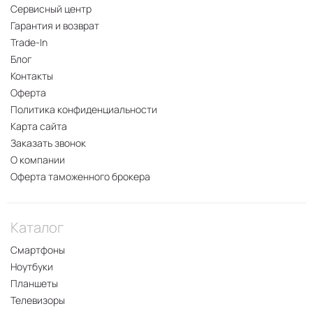
изображения;
Сервисный центр
Превосходным качеством звука;
Гарантия и возврат
Эффективной усовершенствованной системой
Trade-In
охлаждения 3-D;
Блог
Способностью быстро заряжаться и
Контакты
продолжительное время держать зарядку;
Оферта
Стабильностью работы;
Политика конфиденциальности
Наличием функции адаптации
Карта сайта
энергопотребления;
Заказать звонок
Высокой яркостью дисплея, в некоторых зонах
О компании
доходящей до 4000 нит.
Оферта таможенного брокера
Есть вопросы о
смартфоне Honor GT
? На них с
удовольствием
ответит специалист 2DROIDA
.
Каталог
Смартфоны
Ноутбуки
Планшеты
Телевизоры