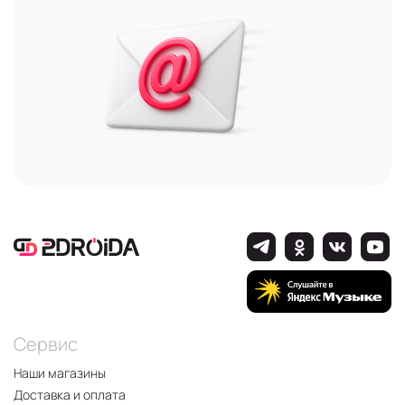
С пятью встроенными навигационными
системами;
С поддержкой Bluetooth, NFC, Wi-Fi.
Характеристики, «начинка», срок гарантии,
стоимость, комплектация - эта и другая
информация содержится в карточке каждого
девайса.
Преимущества Honor GT
Многофункциональный и недорогой гаджет, как и
все смартфоны этого бренда надёжен,
многофункционален, подходит для
требовательных игр и имеет стильный,
узнаваемый дизайн с модулем камеры в форме
лезвия. Также это мобильное устройство
Сервис
отличается:
Наши магазины
Высокой производительностью;
Достоверной передачей цвета и чёткостью
Доставка и оплата