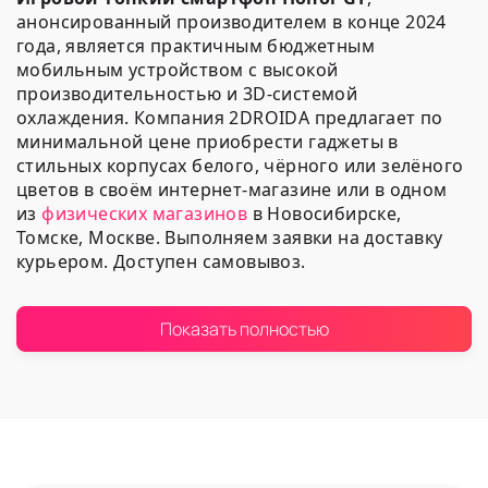
анонсированный производителем в конце 2024
года, является практичным бюджетным
мобильным устройством с высокой
производительностью и 3D-системой
охлаждения. Компания 2DROIDA предлагает по
минимальной цене приобрести гаджеты в
стильных корпусах белого, чёрного или зелёного
цветов в своём интернет-магазине или в одном
из
физических магазинов
в Новосибирске,
Томске, Москве. Выполняем заявки на доставку
курьером. Доступен самовывоз.
Наш ассортимент
Показать полностью
Компания 2DROIDA предлагает купить
оригинальные мобильные телефоны
популярного китайского бренда
Honor из
линейки GT
:
С операционной системой Android 15 с