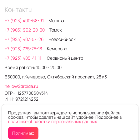
Контакты
+7 (923) 400-68-91
Москва
+7 (905) 992-20-00
Томск
+7 (923) 407-57-26
Новосибирск
+7 (923) 775-75-13
Кемерово
+7 (923) 405-41-11
Сервисный центр
Время работы: 10:00 - 20:00
650000, г.Кемерово, Октябрьский проспект, 28 к3
hello@2droida.ru
ОГРН: 1237700604514
ИНН: 9721214252
Продолжая, вы подтверждаете использование файлов
cookies, чтобы сделать наш сайт удобнее. Подробнее в
политике обработки персональных данных
© 2026. Любое использование контента без письменного
Принимаю
разрешения запрещено
Интернет-магазин электроники 2DROIDA