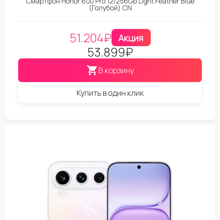
Смартфон Honor 600 Pro 12/256Gb Light Feather Blue
(Голубой) CN
51.204
₽
Акция
53.899
₽
В корзину
Купить в один клик