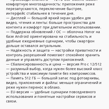
комфортную многозадачность: приложения реже
перезапускаются, переключение быстрее,
интерфейс стабильнее в течение дня.
—
Дисплей
— большой яркий экран удобен для
видео, чтения и ленты: больше пространства для
контента и комфорт при длительном использовании.
—
Поддержка обновлений / ОС
— оболочка Honor на
базе Android ориентирована на стабильность и
удобные ежедневные сценарии, чтобы смартфон
дольше оставался актуальным.
—
Надёжность и защита
— настройки приватности и
контроль разрешений помогают спокойнее хранить
данные и управлять доступом приложений.
—
Сбалансированность и цена
— версия Pro с
12/512
— разумный выбор, когда нужен более высокий класс
устройства и максимум памяти без компромиссов.
—
Память 512 ГБ
— большой запас под фотоархивы,
видео, приложения и файлы: меньше ограничений и
реже нужен перенос в облако.
—
EU-версия
— удобные сценарии повседневного
использования и понятные настройки сервисов и
связи.