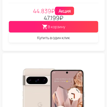
44.839
₽
Акция
47.199
₽
В корзину
Купить в один клик