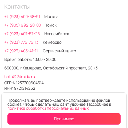
Контакты
+7 (923) 400-68-91
Москва
+7 (905) 992-20-00
Томск
+7 (923) 407-57-26
Новосибирск
+7 (923) 775-75-13
Кемерово
+7 (923) 405-41-11
Сервисный центр
Время работы: 10:00 - 20:00
650000, г.Кемерово, Октябрьский проспект, 28 к3
hello@2droida.ru
ОГРН: 1237700604514
ИНН: 9721214252
Продолжая, вы подтверждаете использование файлов
cookies, чтобы сделать наш сайт удобнее. Подробнее в
политике обработки персональных данных
© 2026. Любое использование контента без письменного
Принимаю
разрешения запрещено
Интернет-магазин электроники 2DROIDA