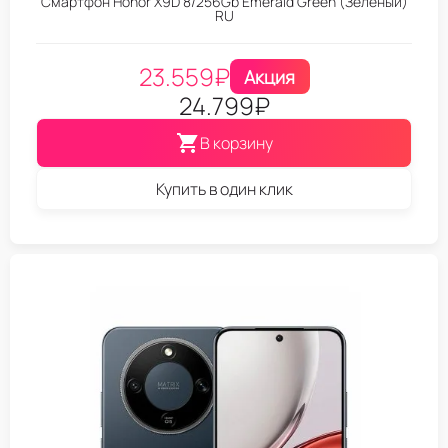
Смартфон Honor X9D 8/256Gb Emerald Green (Зеленый)
RU
23.559
₽
Акция
24.799
₽
В корзину
Купить в один клик