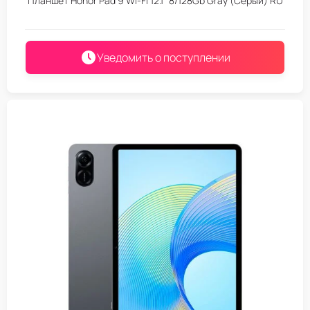
Планшет Honor Pad 9 Wi-Fi 12.1" 8/128Gb Gray (Серый) RU
Уведомить о поступлении