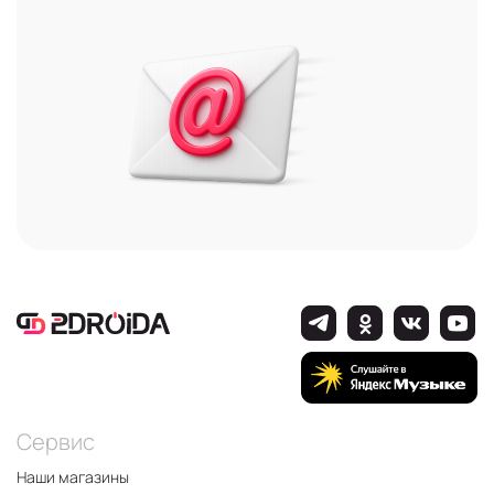
гарантируют продолжительное время работы
без необходимости подзарядки.
Планшеты Хонор для работы
и развлечения
В каталоге магазина представлен целый
ассортимент оригинальной продукции с
гарантией. Можно выбрать самостоятельно из
понравившейся линейки или же обратиться за
помощью в отдел продаж. Наши специалисты
помогут подобрать лучшую модель под
конкретные нужды. Чтобы заказать, достаточно
позвонить по телефону
или же воспользоваться
корзиной. Доставка выполняется по Москве и
России.
Сервис
Наши магазины