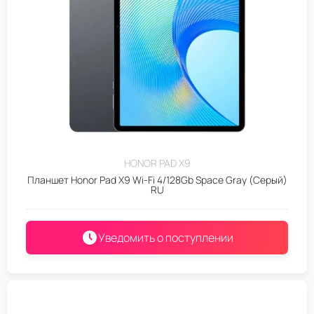
HONOR PAD X9
Планшет Honor Pad X9 Wi-Fi 4/128Gb Space Gray (Серый)
RU
Уведомить о поступлении