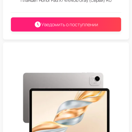
Планшет Honor Pad X7 4/64Gb Gray (Серый) RU
Уведомить о поступлении