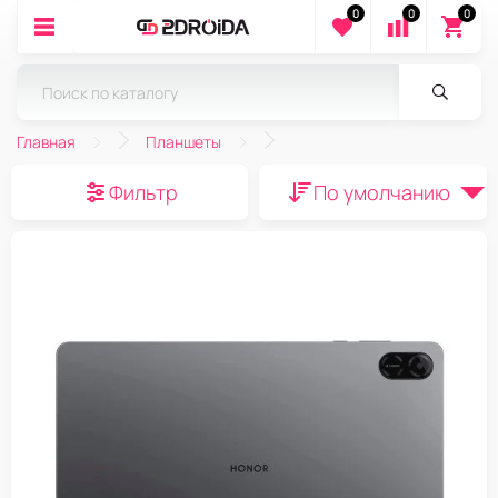
0
0
0
Главная
Планшеты
Фильтр
По умолчанию