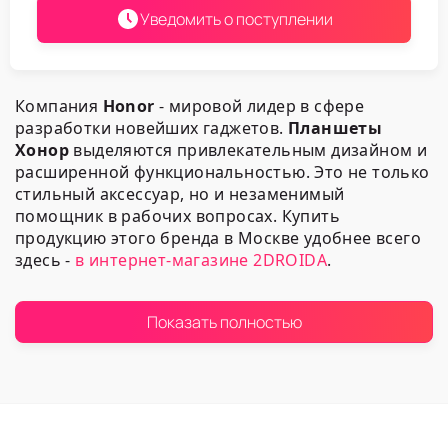
Уведомить о поступлении
Компания
Honor
- мировой лидер в сфере
разработки новейших гаджетов.
Планшеты
Хонор
выделяются привлекательным дизайном и
расширенной функциональностью. Это не только
стильный аксессуар, но и незаменимый
помощник в рабочих вопросах. Купить
продукцию этого бренда в Москве удобнее всего
здесь -
в интернет-магазине 2DROIDA
.
Почему это оптимальный
Показать полностью
выбор?
Мобильные устройства выпуска этого бренда
является идеальным сочетанием высокого
качества исполнения, функциональности,