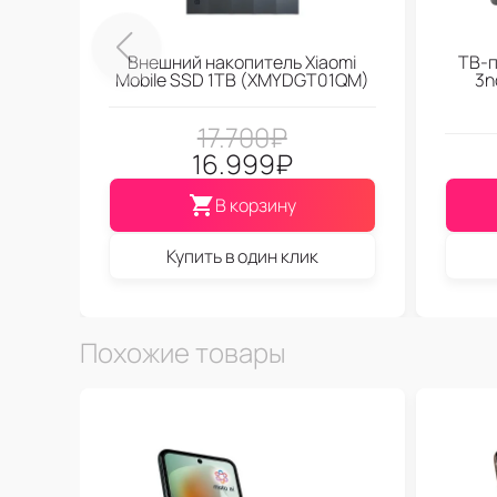
Внешний накопитель Xiaomi
ТВ-п
Mobile SSD 1TB (XMYDGT01QM)
3n
17.700
₽
16.999
₽
В корзину
Купить в один клик
Похожие товары