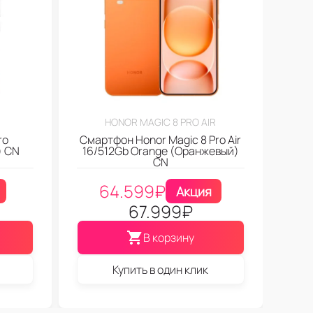
HONOR MAGIC 8 PRO AIR
ro
Смартфон Honor Magic 8 Pro Air
) CN
16/512Gb Orange (Оранжевый)
CN
64.599
₽
Акция
67.999
₽
В корзину
Купить в один клик