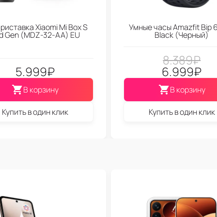
риставка Xiaomi Mi Box S
Умные часы Amazfit Bip 6
d Gen (МDZ-32-АА) EU
Black (Черный)
8.389
₽
5.999
₽
6.999
₽
В корзину
В корзину
Купить в один клик
Купить в один клик