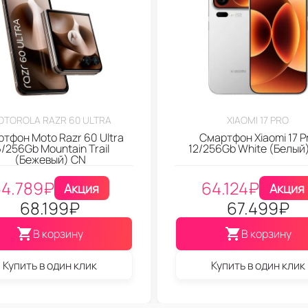
TOROLA RAZR 60 ULTRA
XIAOMI 17 PRO
тфон Moto Razr 60 Ultra
Смартфон Xiaomi 17 P
6/256Gb Mountain Trail
12/256Gb White (Белый
(Бежевый) CN
4.789
₽
64.124
₽
Акция
Акция
68.199
₽
67.499
₽
В корзину
В корзину
Купить в один клик
Купить в один клик