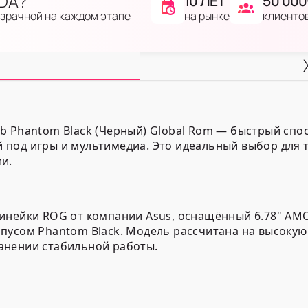
IDA?
10 ЛЕТ
50 000
на рынке
клиенто
озрачной на каждом этапе
b Phantom Black (Черный) Global Rom — быстрый спо
под игры и мультимедиа. Это идеальный выбор для т
и.
инейки ROG от компании Asus, оснащённый 6.78" AM
пусом Phantom Black. Модель рассчитана на высокую 
анении стабильной работы.