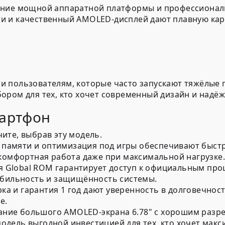
ание мощной аппаратной платформы и профессионал
и и качественный AMOLED-дисплей дают плавную кар
и пользователям, которые часто запускают тяжёлые
ором для тех, кто хочет современный дизайн и надё
мартфон
ите, выбрав эту модель.
 памяти и оптимизация под игры обеспечивают быст
комфортная работа даже при максимальной нагрузке
 Global ROM гарантирует доступ к официальным про
бильность и защищённость системы.
ка и гарантия 1 год дают уверенность в долговечнос
е.
ание большого AMOLED-экрана 6.78" с хорошим разре
модель выгодной инвестицией для тех, кто хочет мак