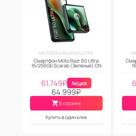
MOTOROLA RAZR 60 ULTRA
MO
Смартфон Moto Razr 60 Ultra
Смар
16/256Gb Scarab (Зеленый) CN
1
61.749
₽
6
Акция
64.999
₽
В корзину
Купить в один клик