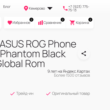
Блог
+7 (923) 775-
Кемерово
75-13
0
0
0
Избранное
Cравнение
Корзина
ASUS ROG Phone
 Phantom Black
lobal Rom
9 лет на Яндекс.Картах
Более 1500 отзывов
Трейд-ин
Оригинальный товар