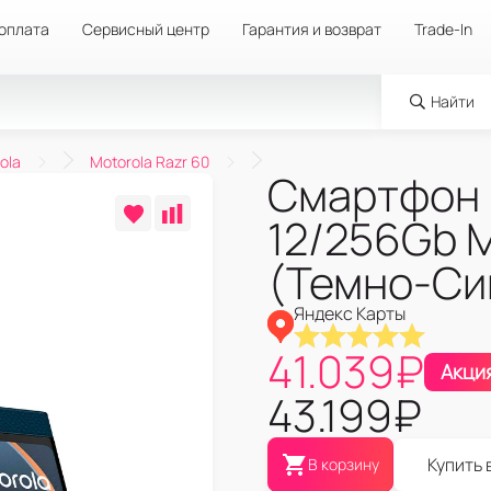
 оплата
Сервисный центр
Гарантия и возврат
Trade-In
Найти
ola
Motorola Razr 60
Смартфон 
12/256Gb M
(Темно-Си
Яндекс Карты
41.039
₽
Акци
43.199
₽
Купить 
В корзину