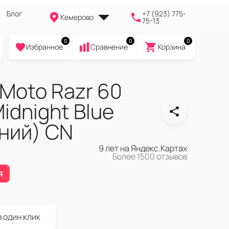
Блог
+7 (923) 775-
Кемерово
75-13
0
0
0
Избранное
Cравнение
Корзина
Moto Razr 60
idnight Blue
ний) CN
9 лет на Яндекс.Картах
Более 1500 отзывов
я
в один клик