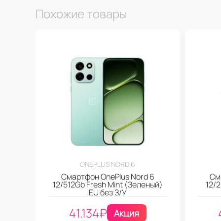
Похожие товары
ONEPLUS NORD 6
Смартфон OnePlus Nord 6
См
12/512Gb Fresh Mint (Зеленый)
12/
EU без З/У
41.134
₽
Акция