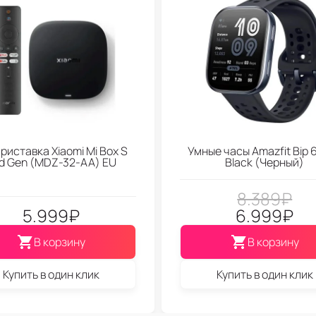
риставка Xiaomi Mi Box S
Умные часы Amazfit Bip 6
d Gen (МDZ-32-АА) EU
Black (Черный)
8.389
₽
5.999
₽
6.999
₽
В корзину
В корзину
Купить в один клик
Купить в один клик