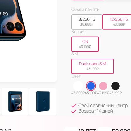
Объем памяти
8/256 ГБ
12/256 ГБ
39.699
₽
43.199
₽
Версия
CN
43.199
₽
SIM
Dual: nano SIM
43.199
₽
Цвет
43.899
₽
43.199
₽
43.199
₽
43.199
₽
Свой сервисный центр
Возврат 14 дней