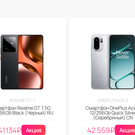
REALME GT 7
ONEPLUS ACE 6
артфон Realme GT 7 5G
Смартфон OnePlus Ac
256Gb Black (Черный) RU
12/256Gb Quick Silve
(Серебряный) CN
41.134
₽
42.559
₽
Акция
Акция