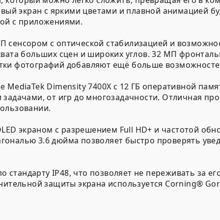
н, который можно легко сложить, превращая его в к
овый экран с яркими цветами и плавной анимацией б
той с приложениями.
 сенсором с оптической стабилизацией и возможнос
хвата больших сцен и широких углов. 32 МП фронтал
тки фотографий добавляют ещё больше возможностей
 MediaTek Dimensity 7400X с 12 ГБ оперативной памят
 задачами, от игр до многозадачности. Отличная пр
пользовании.
D экраном с разрешением Full HD+ и частотой обнов
гональю 3.6 дюйма позволяет быстро проверять уве
по стандарту IP48, что позволяет не переживать за 
нительной защиты экрана используется Corning® Goril