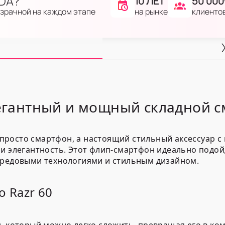
IDA?
10 ЛЕТ
50 000
на рынке
клиенто
озрачной на каждом этапе
легантный и мощный складной 
не просто смартфон, а настоящий стильный аксессуар
и элегантность. Этот флип-смартфон идеально подойд
ередовыми технологиями и стильным дизайном.
 Razr 60