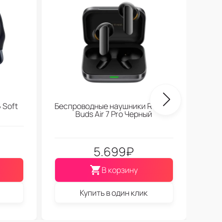
One
 Soft
Беспроводные наушники Realme
Buds Air 7 Pro Черный
5.699
₽
В корзину
Купить в один клик