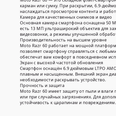
Moto Razr 60 — это складной флип-смартфо
карман или сумку. При раскрытии, 6.9-дюйм
наслаждаться просмотром контента и рабо
Камера для качественных снимков и видео
Основная камера смартфона оснащена 50 МП
есть 13 МП ультраширокий объектив для за
видеозвонки, а режимы улучшенной обрабо
Производительность на высшем уровне
Moto Razr 60 работает на мощной платформе
позволяет смартфону справляться с любыми
обеспечат вам комфорт в повседневном ис
Экран с высокой частотой обновления
Смартфон оснащён 6.9 дюймовым LTPO AMOLE
плавным и насыщенным. Внешний экран диа
необходимости раскрывать устройство.
Прочность и защита
Moto Razr 60 имеет защиту от пыли и влаги 
или при случайных загрязнениях. Для допол
устойчивость к царапинам и повреждениям.