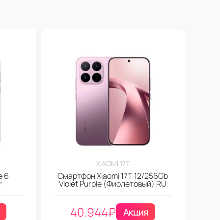
XIAOMI 17T
e 6
Смартфон Xiaomi 17T 12/256Gb
r
Violet Purple (Фиолетовый) RU
40.944
₽
Акция