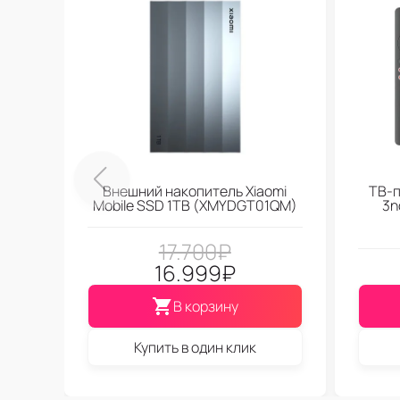
Внешний накопитель Xiaomi
ТВ-п
Mobile SSD 1TB (XMYDGT01QM)
3n
17.700
₽
16.999
₽
В корзину
Купить в один клик