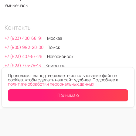
Умные часы
Контакты
+7 (923) 400-68-91
Москва
+7 (905) 992-20-00
Томск
+7 (923) 407-57-26
Новосибирск
+7 (923) 775-75-13
Кемерово
+7 (923) 405-41-11
Сервисный центр
Продолжая, вы подтверждаете использование файлов
cookies, чтобы сделать наш сайт удобнее. Подробнее в
Время работы: 10:00 - 20:00
политике обработки персональных данных
650000, г.Кемерово, Октябрьский проспект, 28 к3
Принимаю
Купить в один клик
В корзину
hello@2droida.ru
ОГРН: 1237700604514
ИНН: 9721214252