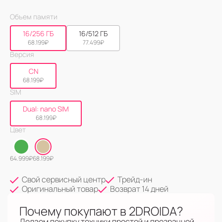
Объем памяти
16/256 ГБ
16/512 ГБ
68.199
₽
77.499
₽
Версия
CN
68.199
₽
SIM
Dual: nano SIM
68.199
₽
Цвет
64.999
₽
68.199
₽
Свой сервисный центр
Трейд-ин
Оригинальный товар
Возврат 14 дней
Почему покупают в 2DROIDA?
Делаем покупку техники простой и прозрачной