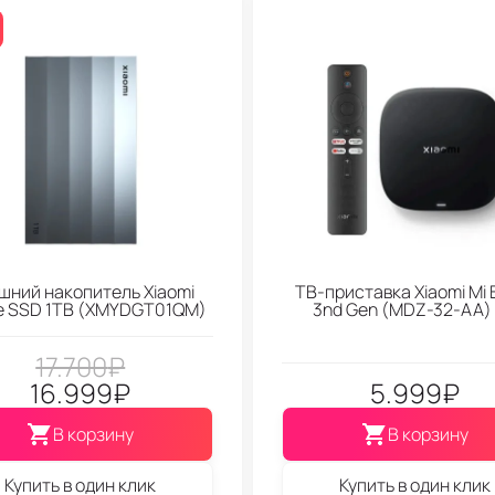
шний накопитель Xiaomi
ТВ-приставка Xiaomi Mi 
le SSD 1TB (XMYDGT01QM)
3nd Gen (МDZ-32-АА)
17.700
₽
16.999
₽
5.999
₽
В корзину
В корзину
Купить в один клик
Купить в один клик