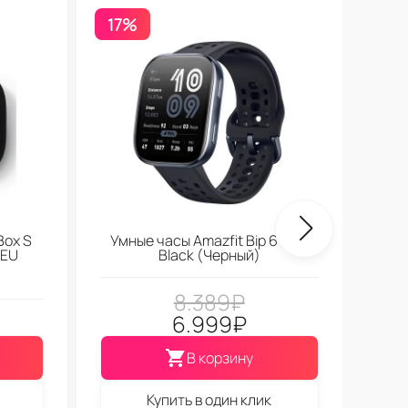
17%
Бесп
Box S
Умные часы Amazfit Bip 6 Soft
 EU
Black (Черный)
8.389
₽
6.999
₽
В корзину
Купить в один клик