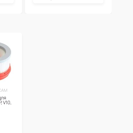
САМ
для
, V10,