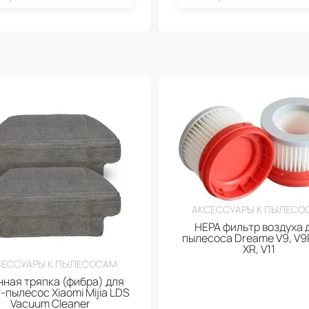
АКСЕССУАРЫ К ПЫЛЕСО
HEPA фильтр воздуха 
пылесоса Dreame V9, V9P
XR, V11
СЕССУАРЫ К ПЫЛЕСОСАМ
ная тряпка (фибра) для
-пылесос Xiaomi Mijia LDS
Vacuum Cleaner