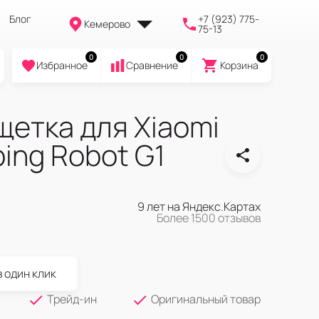
Блог
+7 (923) 775-
Кемерово
75-13
0
0
0
Избранное
Cравнение
Корзина
щетка для Xiaomi
ping Robot G1
9 лет на Яндекс.Картах
Более 1500 отзывов
в один клик
Трейд-ин
Оригинальный товар