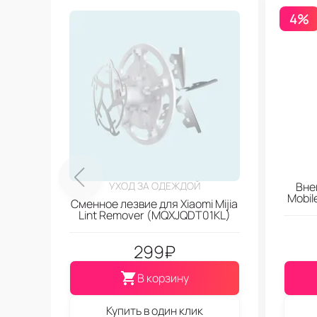
4%
УХОД ЗА ОДЕЖДОЙ
Вне
Mobi
Сменное лезвие для Xiaomi Mijia
Lint Remover (MQXJQDT01KL)
299
₽
В корзину
Купить в один клик