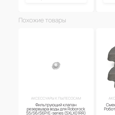
Похожие товары
АКСЕССУАРЫ К ПЫЛЕСОСАМ
АК
Фильтрующий клапан
Смен
резервуара воды для Roborock
Робот
S5/S6/S6P/E-series (SXLX01RR)