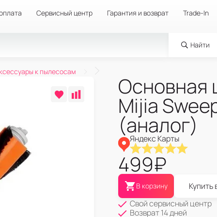
 оплата
Сервисный центр
Гарантия и возврат
Trade-In
Найти
ксессуары к пылесосам
Основная 
Mijia Swee
(аналог)
Яндекс Карты
499
₽
Купить 
В корзину
Свой сервисный центр
Возврат 14 дней