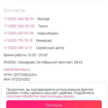
Контакты
+7 (923) 400-68-91
Москва
+7 (905) 992-20-00
Томск
+7 (923) 407-57-26
Новосибирск
+7 (923) 775-75-13
Кемерово
+7 (923) 405-41-11
Сервисный центр
Время работы: 10:00 - 20:00
650000, г.Кемерово, Октябрьский проспект, 28 к3
hello@2droida.ru
ОГРН: 1237700604514
ИНН: 9721214252
Продолжая, вы подтверждаете использование файлов
cookies, чтобы сделать наш сайт удобнее. Подробнее в
политике обработки персональных данных
© 2026. Любое использование контента без письменного
Принимаю
Купить в один клик
В корзину
разрешения запрещено