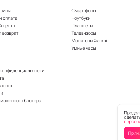
азины
Смартфоны
и оплата
Ноутбуки
й центр
Планшеты
и возврат
Телевизоры
Мониторы Xiaomi
Умные часы
 конфиденциальности
та
звонок
ии
аможенного брокера
Продолж
сделать
персон
Прин