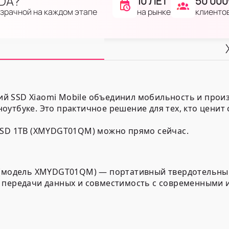
IDA?
10 ЛЕТ
50 000
на рынке
клиенто
озрачной на каждом этапе
 SSD Xiaomi Mobile объединил мобильность и произ
утбуке. Это практичное решение для тех, кто ценит 
SSD 1TB (XMYDGT01QM) можно прямо сейчас.
B (модель XMYDGT01QM) — портативный твердотельный
ь передачи данных и совместимость с современными 