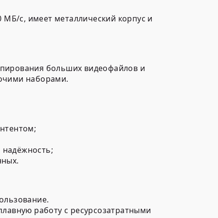
0 МБ/с, имеет металлический корпус и
копирования больших видеофайлов и
бочими наборами.
онтентом;
 надёжность;
нных.
пользование.
плавную работу с ресурсозатратными