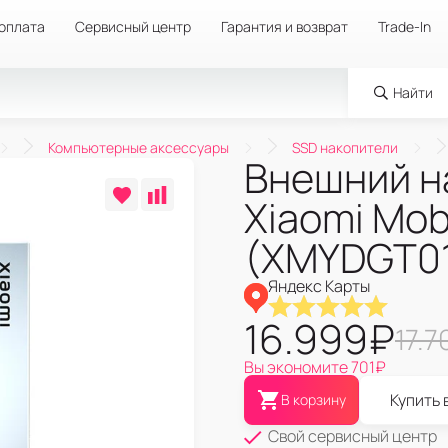
 оплата
Сервисный центр
Гарантия и возврат
Trade-In
Найти
Компьютерные аксессуары
SSD накопители
Внешний н
Xiaomi Mob
(XMYDGT0
Яндекс Карты
16.999
₽
17.7
Вы экономите
701
₽
Купить 
В корзину
Свой сервисный центр