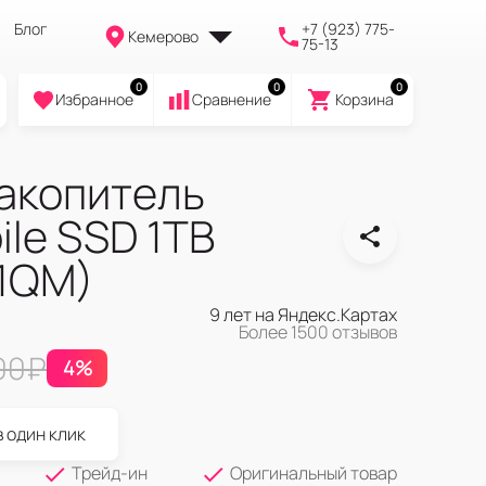
Блог
+7 (923) 775-
Кемерово
75-13
0
0
0
Избранное
Cравнение
Корзина
акопитель
ile SSD 1TB
1QM)
9 лет на Яндекс.Картах
Более 1500 отзывов
00
₽
4%
в один клик
Трейд-ин
Оригинальный товар