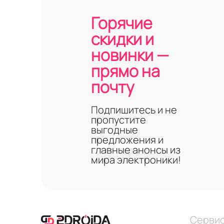
Горячие
скидки и
новинки —
прямо на
почту
Подпишитесь и не
пропустите
выгодные
предложения и
главные анонсы из
мира электроники!
Серви