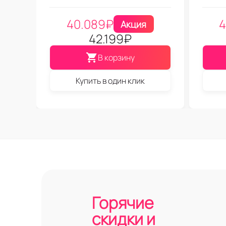
40.089
₽
4
Акция
42.199
₽
В корзину
Купить в один клик
Горячие
скидки и