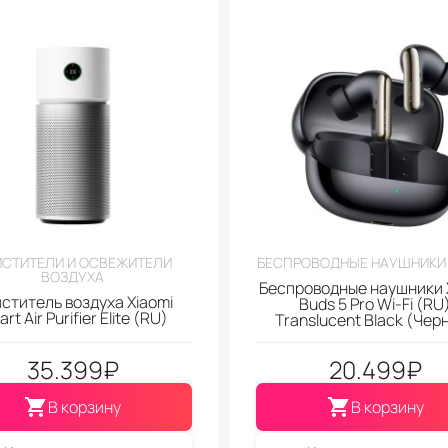
СТИТЕЛИ И ОСВЕЖИТЕЛИ
БЕСПРОВОДНЫЕ НАУШНИКИ 
ВОЗДУХА
Беспроводные наушники 
ститель воздуха Xiaomi
Buds 5 Pro Wi-Fi (RU
rt Air Purifier Elite (RU)
Translucent Black (Чер
35.399
₽
20.499
₽
В корзину
В корзину