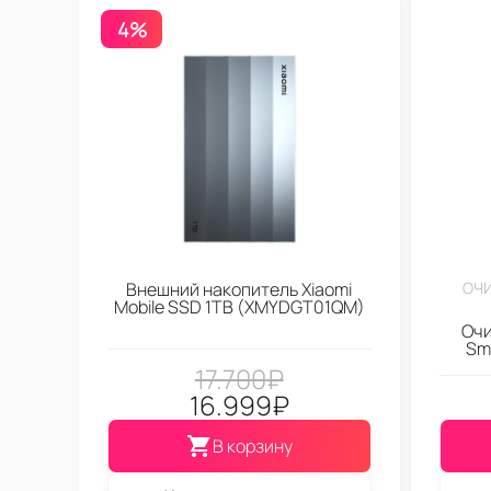
4%
Внешний накопитель Xiaomi
ОЧИ
Mobile SSD 1TB (XMYDGT01QM)
Очи
Sma
17.700
₽
16.999
₽
В корзину