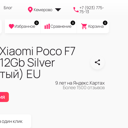
Блог
+7 (923) 775-
Кемерово
75-13
0
0
0
Избранное
Cравнение
Корзина
iaomi Poco F7
12Gb Silver
тый) EU
9 лет на Яндекс.Картах
Более 1500 отзывов
ия
в один клик