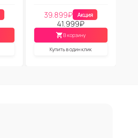
39.899
₽
Акция
41.999
₽
В корзину
Купить в один клик