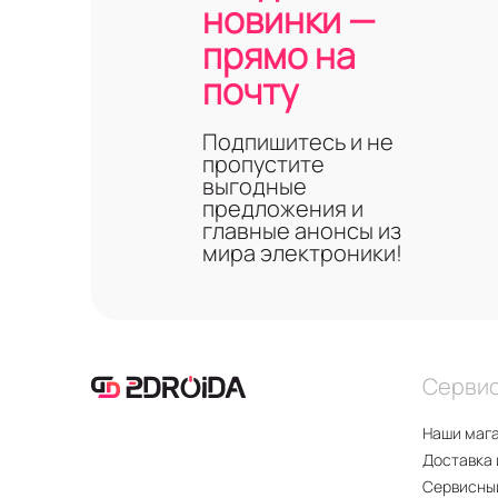
новинки —
прямо на
почту
Подпишитесь и не
пропустите
выгодные
предложения и
главные анонсы из
мира электроники!
Серви
Наши маг
Доставка 
Сервисны