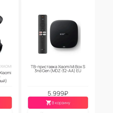
XIAOMI
ТВ-приставка Xiaomi Mi Box S
3nd Gen (МDZ-32-АА) EU
Xiaomi
)
ный)
5.999
₽
В корзину