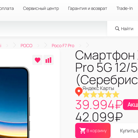
 оплата
Сервисный центр
Гарантия и возврат
Trade-In
Найти
i
POCO
Poco F7 Pro
Смартфон X
Pro 5G 12/5
(Серебрис
Яндекс Карты
39.994
₽
Акц
42.099
₽
Купить 
В корзину