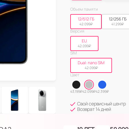
Объем памяти
12/512 ГБ
12/256 ГБ
42.099
₽
41.299
₽
Версия
EU
42.099
₽
SIM
Dual: nano SIM
42.099
₽
Цвет
43.199
₽
42.099
₽
42.399
₽
Свой сервисный центр
Возврат 14 дней