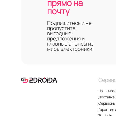
прямо на
почту
Подпишитесь и не
пропустите
выгодные
предложения и
главные анонсы из
мира электроники!
Серви
Наши маг
Доставка 
Сервисны
Гарантия 
Trade-In