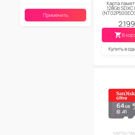
Карта памят
128Gb SDXC C
(NT02P500ECO
Применить
2.199
В кор
Купить в од
КАРТЫ ПА