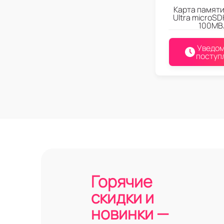
Карта памяти
Ultra microS
100MB
Уведом
поступ
Горячие
скидки и
новинки —