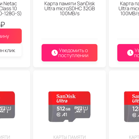
и Netac
Карта памяти SanDisk
Карта п
lass 10
Ultra microSDHC 32GB
Ultra mi
-128G-S)
100MB/s
100MB/s
₽
зину
ин клик
Уведомить о
У
поступлении
п
МЯТИ
КАРТЫ ПАМЯТИ
КАР