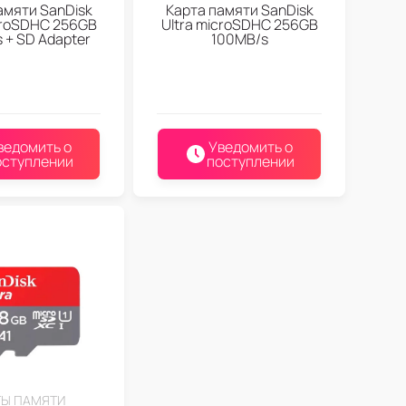
амяти SanDisk
Карта памяти SanDisk
croSDHC 256GB
Ultra microSDHC 256GB
 + SD Adapter
100MB/s
ведомить о
Уведомить о
оступлении
поступлении
ТЫ ПАМЯТИ