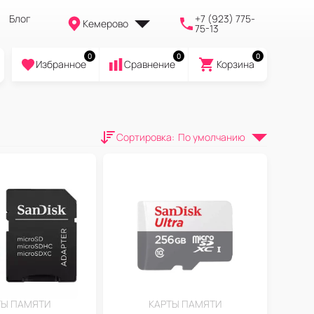
Блог
+7 (923) 775-
Кемерово
75-13
0
0
0
Избранное
Cравнение
Корзина
Сортировка
:
По умолчанию
ТЫ ПАМЯТИ
КАРТЫ ПАМЯТИ