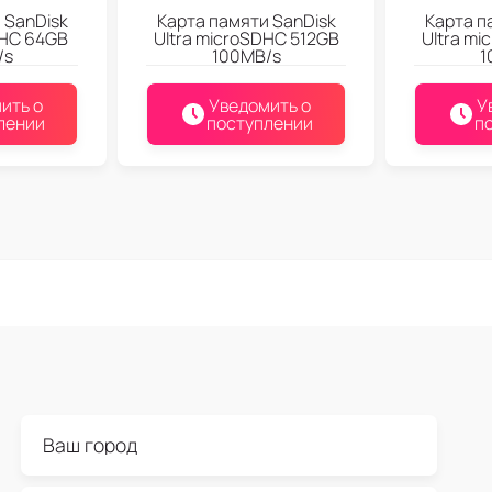
 SanDisk
Карта памяти SanDisk
Карта п
DHC 64GB
Ultra microSDHC 512GB
Ultra mi
/s
100MB/s
1
ить о
Уведомить о
У
лении
поступлении
п