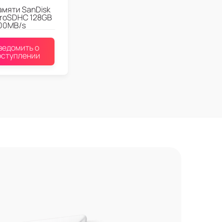
амяти SanDisk
croSDHC 128GB
00MB/s
ведомить о
оступлении