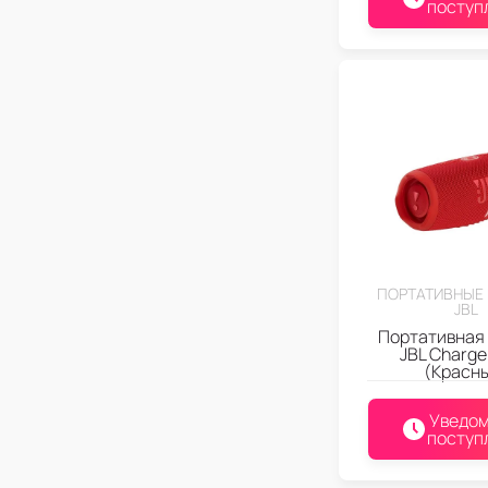
поступ
ПОРТАТИВНЫЕ
JBL
Портативная
JBL Charge
(Красн
Уведом
поступ