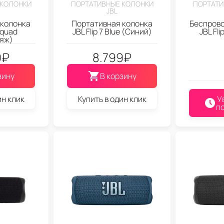
 КОЛОНКИ
ПОРТАТИВНЫЕ КОЛОНКИ
ПОРТАТИ
JBL
 колонка
Портативная колонка
Беспрово
 Squad
JBL Flip 7 Blue (Синий)
JBL Fli
яж)
9
₽
8.799
₽
зину
В корзину
ин клик
Купить в один клик
У
п