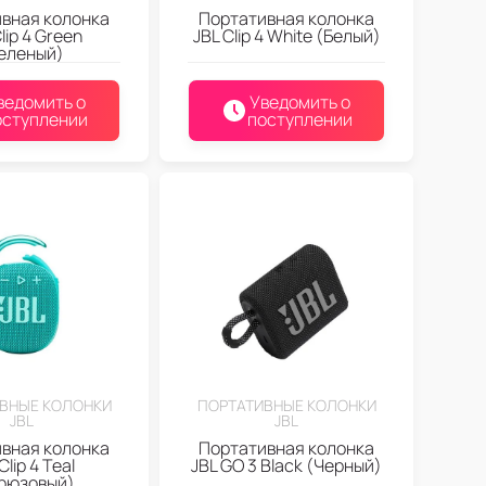
вная колонка
Портативная колонка
lip 4 Green
JBL Clip 4 White (Белый)
еленый)
ведомить о
Уведомить о
оступлении
поступлении
ВНЫЕ КОЛОНКИ
ПОРТАТИВНЫЕ КОЛОНКИ
JBL
JBL
вная колонка
Портативная колонка
Clip 4 Teal
JBL GO 3 Black (Черный)
рюзовый)