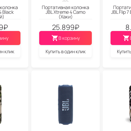
 колонка
Портативная колонка
Портати
4 Black
JBL Xtreme 4 Camo
JBL Flip 
й)
(Хаки)
9
₽
25.899
₽
8
зину
В корзину
ин клик
Купить в один клик
Купить