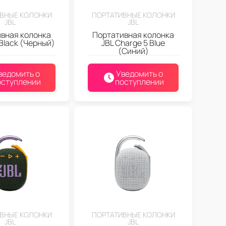
ВНЫЕ КОЛОНКИ
ПОРТАТИВНЫЕ КОЛОНКИ
JBL
JBL
вная колонка
Портативная колонка
6 Black (Черный)
JBL Charge 5 Blue
(Синий)
ведомить о
Уведомить о
оступлении
поступлении
ВНЫЕ КОЛОНКИ
ПОРТАТИВНЫЕ КОЛОНКИ
JBL
JBL