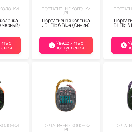
 КОЛОНКИ
ПОРТАТИВНЫЕ КОЛОНКИ
ПОРТАТИ
JBL
 колонка
Портативная колонка
Портати
k (Черный)
JBL Flip 6 Blue (Синий)
JBL Flip 
ить о
Уведомить о
У
лении
поступлении
п
 КОЛОНКИ
ПОРТАТИВНЫЕ КОЛОНКИ
ПОРТАТИ
JBL