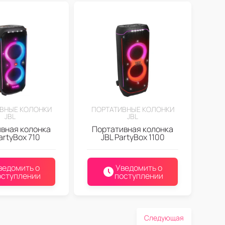
ВНЫЕ КОЛОНКИ
ПОРТАТИВНЫЕ КОЛОНКИ
JBL
JBL
вная колонка
Портативная колонка
artyBox 710
JBL PartyBox 1100
ведомить о
Уведомить о
оступлении
поступлении
Следующая