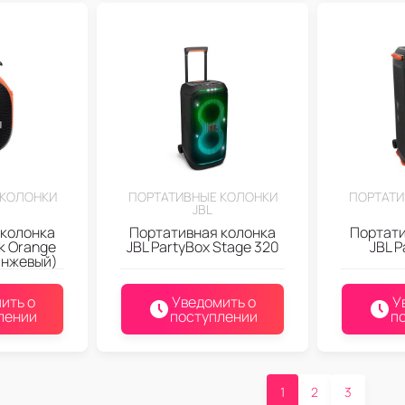
 КОЛОНКИ
ПОРТАТИВНЫЕ КОЛОНКИ
ПОРТАТИ
JBL
 колонка
Портативная колонка
Портати
ck Orange
JBL PartyBox Stage 320
JBL P
анжевый)
ить о
Уведомить о
У
лении
поступлении
п
1
2
3