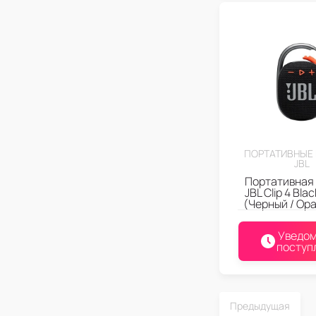
ПОРТАТИВНЫЕ
JBL
Портативная
JBL Clip 4 Bla
(Черный / Ор
Уведом
поступ
Предыдущая