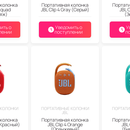
 колонка
Портативная колонка
Портати
 Squad
JBL Clip 4 Gray (Серый)
JBL C
яж)
(З
ить о
Уведомить о
У
лении
поступлении
п
 КОЛОНКИ
ПОРТАТИВНЫЕ КОЛОНКИ
ПОРТАТИ
JBL
 колонка
Портативная колонка
Портати
 (Красный)
JBL Clip 4 Orange
JBL 
(Оранжевый)
(Би