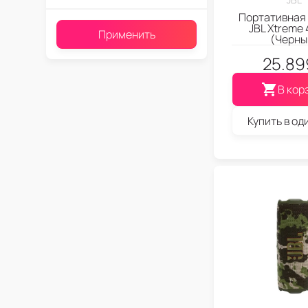
Портативная
JBL Xtreme 
Применить
(Черны
25.89
В кор
Купить в од