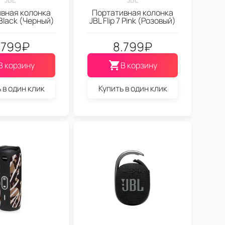
вная колонка
Портативная колонка
7 Black (Черный)
JBL Flip 7 Pink (Розовый)
.799
₽
8.799
₽
В корзину
В корзину
 в один клик
Купить в один клик