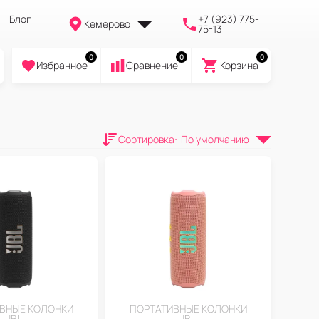
Блог
+7 (923) 775-
Кемерово
75-13
0
0
0
Избранное
Cравнение
Корзина
Сортировка
:
По умолчанию
ВНЫЕ КОЛОНКИ
ПОРТАТИВНЫЕ КОЛОНКИ
JBL
JBL