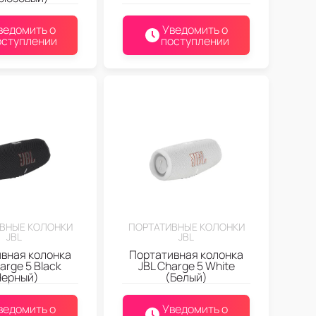
ведомить о
Уведомить о
оступлении
поступлении
ВНЫЕ КОЛОНКИ
ПОРТАТИВНЫЕ КОЛОНКИ
JBL
JBL
вная колонка
Портативная колонка
arge 5 Black
JBL Charge 5 White
Черный)
(Белый)
ведомить о
Уведомить о