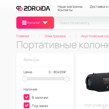
Наши магазины
Доставка и
Контакты
Каталог
Главная
Электроника
Акустические си
Портативные колонк
Фильтры
Цена:
0 - 80499₽
Наличие
В наличии
ПОРТАТИВНЫЕ
Под заказ
JBL