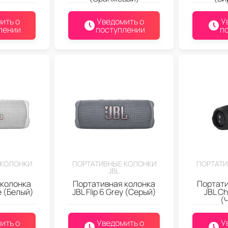
ить о
Уведомить о
У
лении
поступлении
п
 КОЛОНКИ
ПОРТАТИВНЫЕ КОЛОНКИ
ПОРТАТИ
JBL
 колонка
Портативная колонка
Портати
te (Белый)
JBL Flip 6 Grey (Серый)
JBL Ch
(
ить о
Уведомить о
У