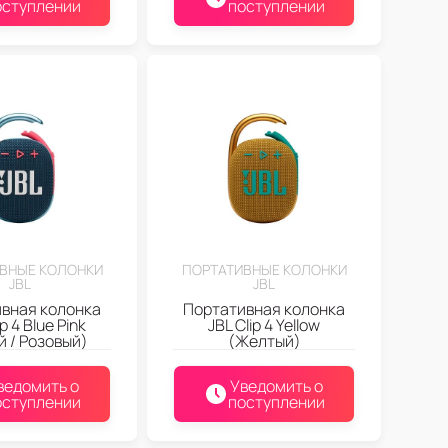
оступлении
поступлении
ВНЫЕ КОЛОНКИ
ПОРТАТИВНЫЕ КОЛОНКИ
JBL
JBL
вная колонка
Портативная колонка
ip 4 Blue Pink
JBL Clip 4 Yellow
й / Розовый)
(Желтый)
ведомить о
Уведомить о
оступлении
поступлении