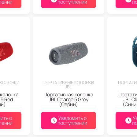
лении
поступлении
п
 КОЛОНКИ
ПОРТАТИВНЫЕ КОЛОНКИ
ПОРТАТИ
JBL
 колонка
Портативная колонка
Портати
 5 Red
JBL Charge 5 Grey
JBL Cl
ый)
(Серый)
(Сини
ить о
Уведомить о
У
лении
поступлении
п