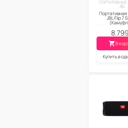
ПОРТАТИВНЫЕ
JBL
Портативная
JBL Flip 7
(Камуфл
8.79
В кор
Купить в од