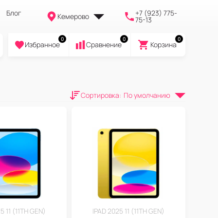
Блог
+7 (923) 775-
Кемерово
75-13
0
0
0
Избранное
Cравнение
Корзина
Сортировка
:
По умолчанию
5 11 (11TH GEN)
IPAD 2025 11 (11TH GEN)