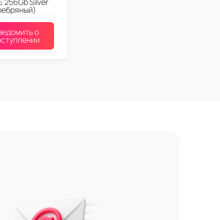
E 256Gb Silver
ребряный)
ведомить о
оступлении