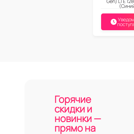
Gen) LTE 128
(Сини
Уведом
поступ
Горячие
скидки и
новинки —
прямо на