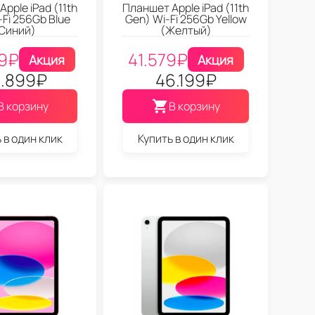
pple iPad (11th
Планшет Apple iPad (11th
-Fi 256Gb Blue
Gen) Wi-Fi 256Gb Yellow
Синий)
(Желтый)
9
₽
41.579
₽
Акция
Акция
.899
₽
46.199
₽
В корзину
В корзину
 в один клик
Купить в один клик