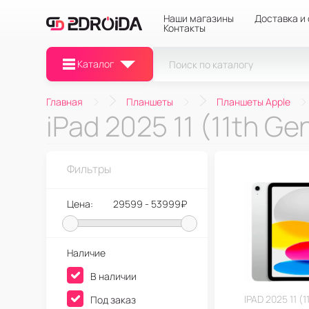
Наши магазины
Доставка и
Контакты
Каталог
Главная
Планшеты
Планшеты Apple
iPad 2025 11 (11th Ge
Фильтры
Цена:
29599 - 53999₽
Наличие
В наличии
IPAD 2025 11 (
Под заказ