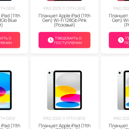
11TH GEN)
IPAD 2025 11 (11TH GEN)
IPAD 202
iPad (11th
Планшет Apple iPad (11th
Планшет A
8Gb Blue
Gen) Wi-Fi 128Gb Pink
Gen) Wi
й)
(Розовый)
(Р
ить о
Уведомить о
У
лении
поступлении
п
11TH GEN)
IPAD 2025 11 (11TH GEN)
IPAD 202
iPad (11th
Планшет Apple iPad (11th
Планшет A