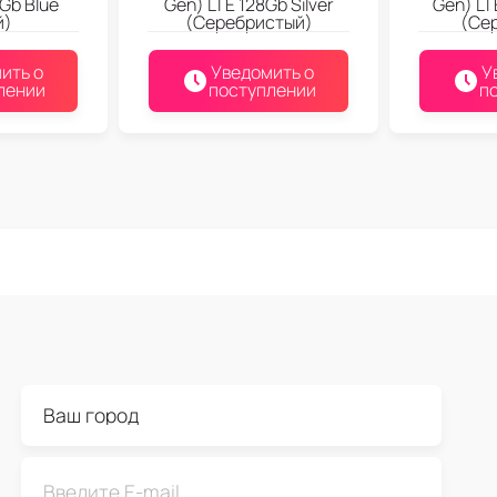
Gb Blue
Gen) LTE 128Gb Silver
Gen) LT
й)
(Серебристый)
(Се
ить о
Уведомить о
У
лении
поступлении
п