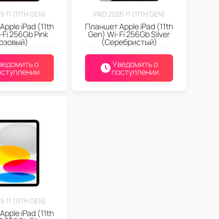
5 11 (11TH GEN)
IPAD 2025 11 (11TH GEN)
pple iPad (11th
Планшет Apple iPad (11th
-Fi 256Gb Pink
Gen) Wi-Fi 256Gb Silver
озовый)
(Серебристый)
ведомить о
Уведомить о
оступлении
поступлении
5 11 (11TH GEN)
pple iPad (11th