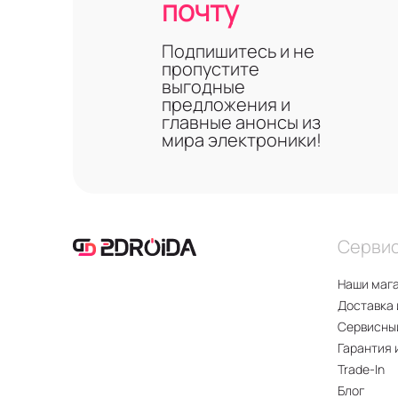
почту
Подпишитесь и не
пропустите
выгодные
предложения и
главные анонсы из
мира электроники!
Серви
Наши маг
Доставка 
Сервисны
Гарантия 
Trade-In
Блог