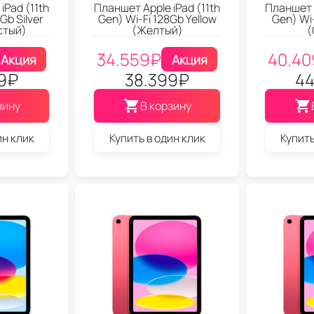
iPad (11th
Планшет Apple iPad (11th
Планшет A
Gb Silver
Gen) Wi-Fi 128Gb Yellow
Gen) Wi
стый)
(Желтый)
(
34.559
₽
40.40
Акция
Акция
9
₽
38.399
₽
44
зину
В корзину
ин клик
Купить в один клик
Купить