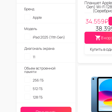
Планшет Apple 
Gen) Wi-Fi 128
Бренд
(Серебри
Apple
34.559
₽
38.39
Модель
iPad 2025 (11th Gen)
В кор
Диагональ экрана
Купить в од
11
Объем встроенной
памяти
256 ГБ
512 ГБ
128 ГБ
Применить