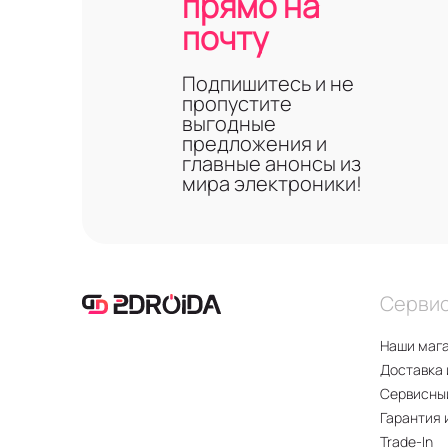
прямо на
почту
Подпишитесь и не
пропустите
выгодные
предложения и
главные анонсы из
мира электроники!
Серви
Наши маг
Доставка 
Сервисны
Гарантия 
Trade-In