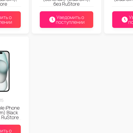
ore
без RuStore
ить о
Уведомить о
У
лении
поступлении
п
15
le iPhone
im) Black
 RuStore
ить о