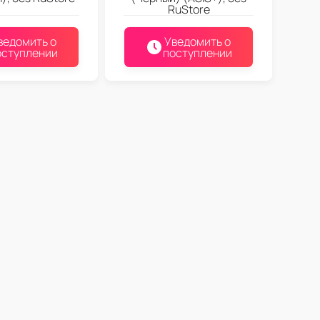
RuStore
ведомить о
Уведомить о
оступлении
поступлении