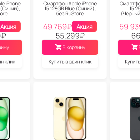
le iPhone
Смартфон Apple iPhone
Смартфон
 (Синий),
15 128GB Blue (Синий),
15 2
ore
без RuStore
(Черный
49.769
₽
59.93
Акция
Акция
9
₽
55.299
₽
66
зину
В корзину
ин клик
Купить в один клик
Купить