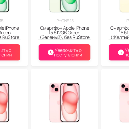
15
IPHONE 15
I
le iPhone
Смартфон Apple iPhone
Смартфон
Green
15 512GB Green
15 5
з RuStore
(Зеленый), без RuStore
(Желтый)
ить о
Уведомить о
У
лении
поступлении
п