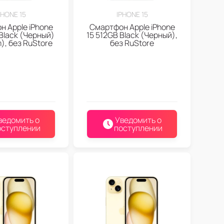
PHONE 15
IPHONE 15
 Apple iPhone
Смартфон Apple iPhone
 Black (Черный)
15 512GB Black (Черный),
m), без RuStore
без RuStore
ведомить о
Уведомить о
оступлении
поступлении