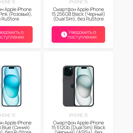
PHONE 15
IPHONE 15
 Apple iPhone
Смартфон Apple iPhone
Pink (Розовый),
15 256GB Black (Черный)
 RuStore
(Dual Sim), без RuStore
ведомить о
Уведомить о
оступлении
поступлении
PHONE 15
IPHONE 15
 Apple iPhone
Смартфон Apple iPhone
B Blue (Синий)
15 512Gb (Dual Sim) Black
m), без RuStore
(Черный) (ASIS+), без