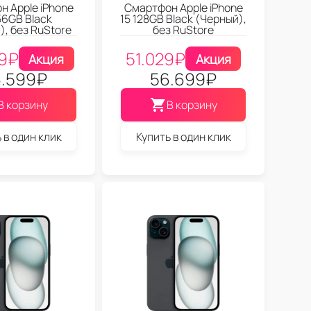
 Apple iPhone
Смартфон Apple iPhone
56GB Black
15 128GB Black (Черный),
), без RuStore
без RuStore
9
₽
51.029
₽
Акция
Акция
.599
₽
56.699
₽
В корзину
В корзину
 в один клик
Купить в один клик