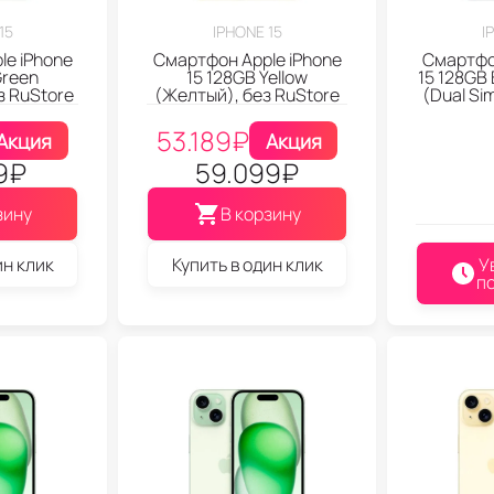
15
IPHONE 15
I
le iPhone
Смартфон Apple iPhone
Смартфон
Green
15 128GB Yellow
15 128GB
з RuStore
(Желтый), без RuStore
(Dual Si
53.189
₽
Акция
Акция
9
₽
59.099
₽
зину
В корзину
ин клик
Купить в один клик
У
п