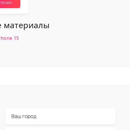
лении
 материалы
phone 15