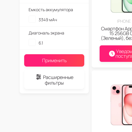
Емкость аккумулятора
3349 мАч
IPHONE 
Смартфон App
Диагональ экрана
15 256GB 
(Зеленый), бе
6.1
Уведом
поступ
Применить
Расширенные
фильтры