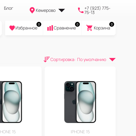
Блог
+7 (923) 775-
Кемерово
75-13
0
0
0
Избранное
Cравнение
Корзина
Сортировка
:
По умолчанию
PHONE 15
IPHONE 15