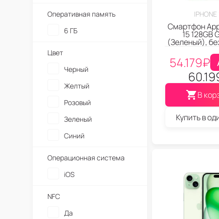
Оперативная память
IPHONE 
Смартфон App
6 ГБ
15 128GB 
(Зеленый), бе
Цвет
54.179
₽
Черный
60.19
Желтый
В кор
Розовый
Купить в од
Зеленый
Синий
Операционная система
iOS
NFC
Да