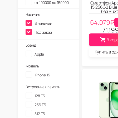
от 100000 до 150000
Смартфон App
15 256GB Blue
без RuSt
Наличие
64.079
₽
В наличии
71.19
Под заказ
В кор
Бренд
Купить в од
Apple
Модель
iPhone 15
Встроенная память
128 ГБ
256 ГБ
512 ГБ