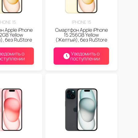
PHONE 15
IPHONE 15
 Apple iPhone
Смартфон Apple iPhone
12GB Yellow
15 256GB Yellow
, без RuStore
(Желтый), без RuStore
ведомить о
Уведомить о
оступлении
поступлении