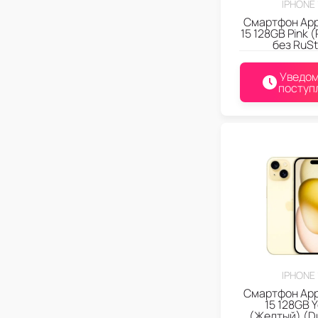
IPHONE 
Смартфон App
15 128GB Pink 
без RuSt
Уведом
поступ
IPHONE 
Смартфон App
15 128GB Y
(Желтый) (Du