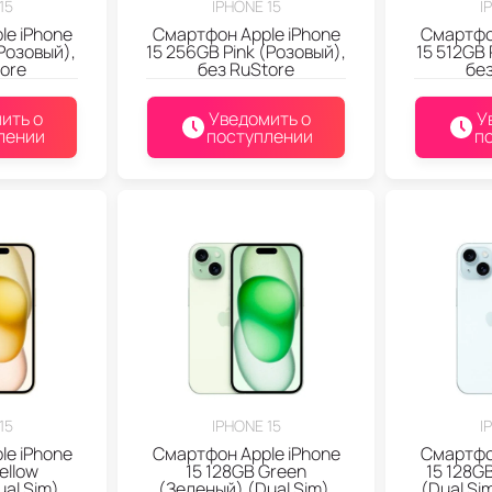
15
IPHONE 15
I
le iPhone
Смартфон Apple iPhone
Смартфон
(Розовый),
15 256GB Pink (Розовый),
15 512GB 
ore
без RuStore
без
ить о
Уведомить о
У
лении
поступлении
п
15
IPHONE 15
I
le iPhone
Смартфон Apple iPhone
Смартфон
ellow
15 128GB Green
15 128G
al Sim),
(Зеленый) (Dual Sim),
(Dual Si