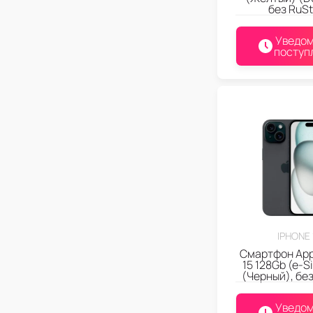
без RuSt
Уведом
поступ
IPHONE 
Смартфон App
15 128Gb (e-S
(Черный), без
Уведом