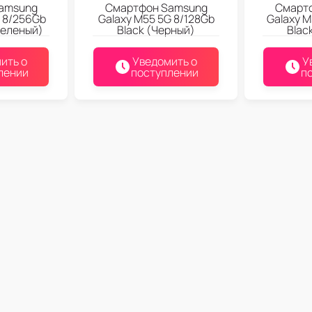
amsung
Смартфон Samsung
Смарт
G 8/256Gb
Galaxy M55 5G 8/128Gb
Galaxy M
Зеленый)
Black (Черный)
Blac
ить о
Уведомить о
У
лении
поступлении
п