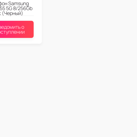
фон Samsung
55 5G 8/256Gb
k (Черный)
ведомить о
оступлении