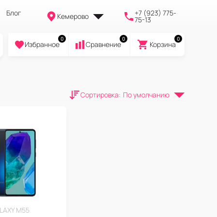
Блог
+7 (923) 775-
Кемерово
75-13
0
0
0
Избранное
Cравнение
Корзина
Сортировка
:
По умолчанию
LAXY M55