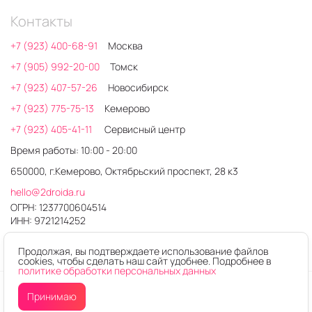
Контакты
+7 (923) 400-68-91
Москва
+7 (905) 992-20-00
Томск
+7 (923) 407-57-26
Новосибирск
+7 (923) 775-75-13
Кемерово
+7 (923) 405-41-11
Сервисный центр
Время работы: 10:00 - 20:00
650000, г.Кемерово, Октябрьский проспект, 28 к3
hello@2droida.ru
ОГРН: 1237700604514
ИНН: 9721214252
Продолжая, вы подтверждаете использование файлов
cookies, чтобы сделать наш сайт удобнее. Подробнее в
политике обработки персональных данных
© 2026. Любое использование контента без письменного
Принимаю
разрешения запрещено
Интернет-магазин электроники 2DROIDA