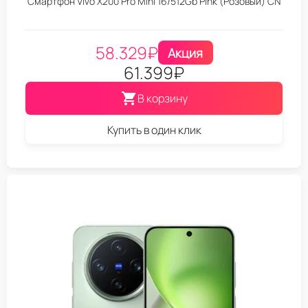
Смартфон Vivo X200 Pro Mini 16/512Gb Pink (Розовый) CN
58.329
₽
Акция
61.399
₽
В корзину
Купить в один клик