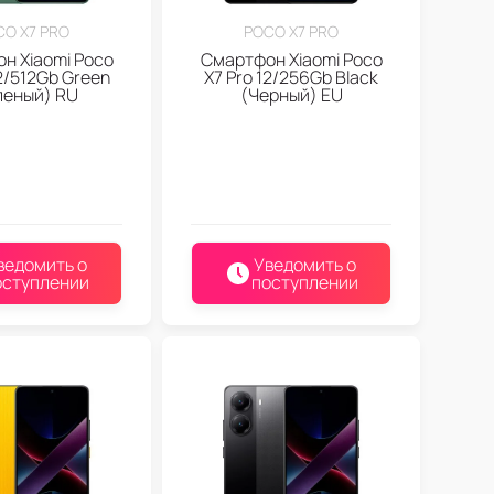
CO X7 PRO
POCO X7 PRO
н Xiaomi Poco
Смартфон Xiaomi Poco
12/512Gb Green
X7 Pro 12/256Gb Black
леный) RU
(Черный) EU
ведомить о
Уведомить о
оступлении
поступлении