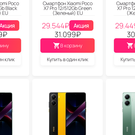
omi Poco
Смартфон Xiaomi Poco
Смартфо
Gb Black
X7 Pro 12/512Gb Green
X7 Pro 1
) EU
(Зеленый) EU
(Же
29.544
₽
29.44
Акция
Акция
9
₽
31.099
₽
30
зину
В корзину
ин клик
Купить в один клик
Купить