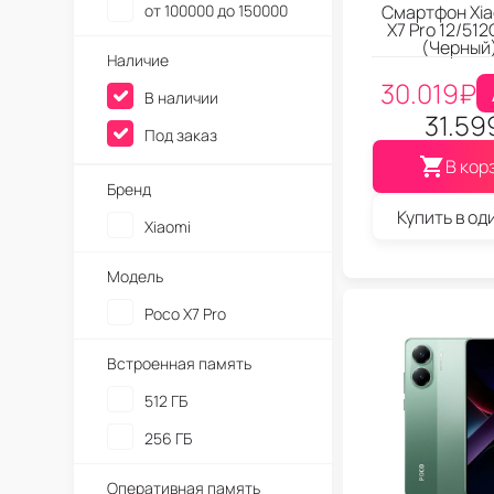
от 100000 до 150000
Смартфон Xia
X7 Pro 12/512
(Черный
Наличие
30.019
₽
В наличии
31.59
Под заказ
В кор
Бренд
Купить в од
Xiaomi
Модель
Poco X7 Pro
Встроенная память
512 ГБ
256 ГБ
Оперативная память