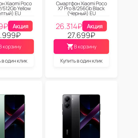
н Xiaomi Poco
Смартфон Xiaomi Poco
2/512Gb Yellow
X7 Pro 8/256Gb Black
лтый) EU
(Черный) EU
9
₽
26.314
₽
Акция
Акция
.999
₽
27.699
₽
В корзину
В корзину
 в один клик
Купить в один клик