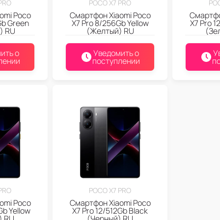
PRO
POCO X7 PRO
PO
omi Poco
Смартфон Xiaomi Poco
Смартфо
Gb Green
X7 Pro 8/256Gb Yellow
X7 Pro 
) RU
(Желтый) RU
(Зе
ить о
Уведомить о
У
лении
поступлении
п
PRO
POCO X7 PRO
omi Poco
Смартфон Xiaomi Poco
Gb Yellow
X7 Pro 12/512Gb Black
) RU
(Черный) RU