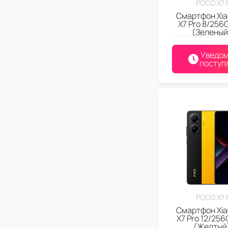
POCO X7 
Смартфон Xia
X7 Pro 8/256
(Зеленый
Уведом
поступ
POCO X7 
Смартфон Xia
X7 Pro 12/256
(Желтый