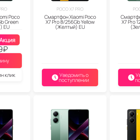
PRO
POCO X7 PRO
PO
omi Poco
Смартфон Xiaomi Poco
Смартфо
Gb Green
X7 Pro 8/256Gb Yellow
X7 Pro 
) EU
(Желтый) EU
(Зе
Акция
9
₽
зину
ин клик
Уведомить о
У
поступлении
п