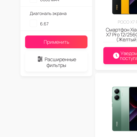
Диагональ экрана
POCO X7 
6.67
Смартфон Xia
X7 Pro 12/256
(Желтый
Применить
Уведом
поступ
Расширенные
фильтры