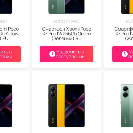
PRO
POCO X7 PRO
PO
omi Poco
Смартфон Xiaomi Poco
Смартфо
Gb Yellow
X7 Pro 12/256Gb Green
X7 Pro 1
) EU
(Зеленый) RU
(Же
ить о
Уведомить о
У
лении
поступлении
п