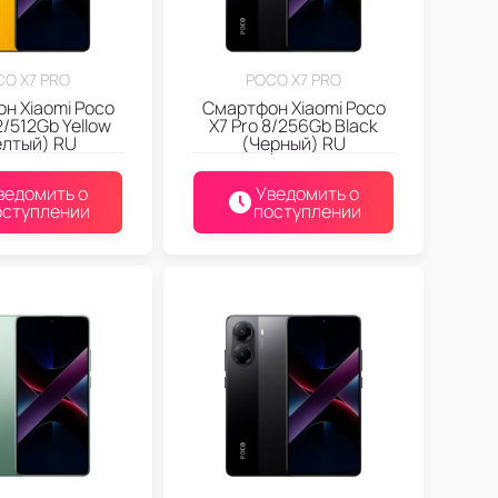
CO X7 PRO
POCO X7 PRO
н Xiaomi Poco
Смартфон Xiaomi Poco
2/512Gb Yellow
X7 Pro 8/256Gb Black
лтый) RU
(Черный) RU
ведомить о
Уведомить о
оступлении
поступлении