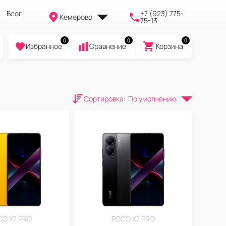
Блог
+7 (923) 775-
Кемерово
75-13
0
0
0
Избранное
Cравнение
Корзина
Сортировка
:
По умолчанию
CO X7 PRO
POCO X7 PRO