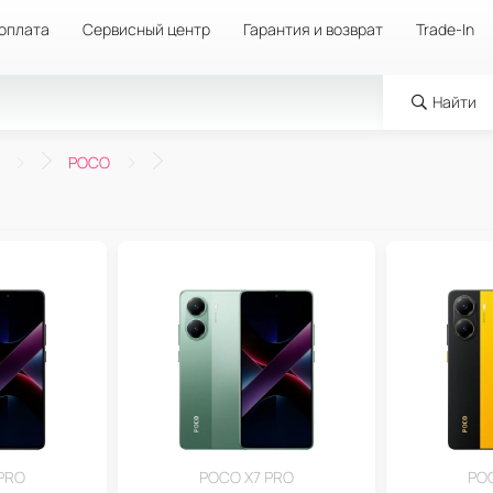
 оплата
Сервисный центр
Гарантия и возврат
Trade-In
Найти
POCO
PRO
POCO X7 PRO
PO