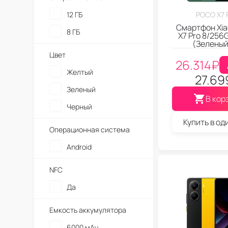
12 ГБ
POCO X7 
Смартфон Xia
8 ГБ
X7 Pro 8/256
(Зеленый
Цвет
26.314
₽
Желтый
27.69
Зеленый
В кор
Черный
Купить в од
Операционная система
Android
NFC
Да
Емкость аккумулятора
6000 мАч