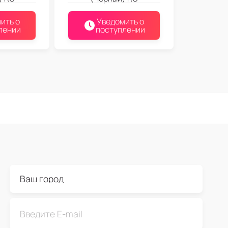
ить о
Уведомить о
лении
поступлении