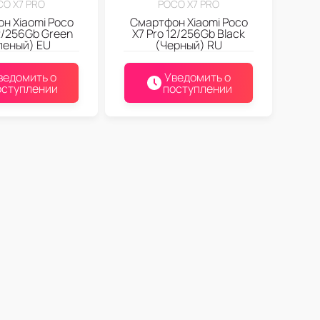
CO X7 PRO
POCO X7 PRO
н Xiaomi Poco
Смартфон Xiaomi Poco
12/256Gb Green
X7 Pro 12/256Gb Black
леный) EU
(Черный) RU
ведомить о
Уведомить о
оступлении
поступлении