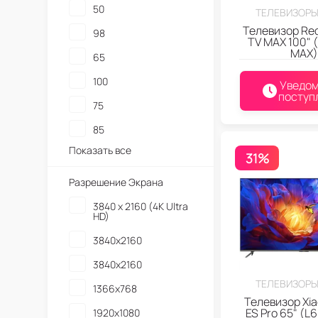
50
ТЕЛЕВИЗОРЫ
Телевизор Re
98
TV MAX 100" 
MAX)
65
100
Уведом
поступ
75
85
Показать все
31%
Разрешение Экрана
3840 x 2160 (4K Ultra
HD)
3840x2160
3840х2160
ТЕЛЕВИЗОРЫ
1366x768
Телевизор Xia
ES Pro 65" (L
1920x1080