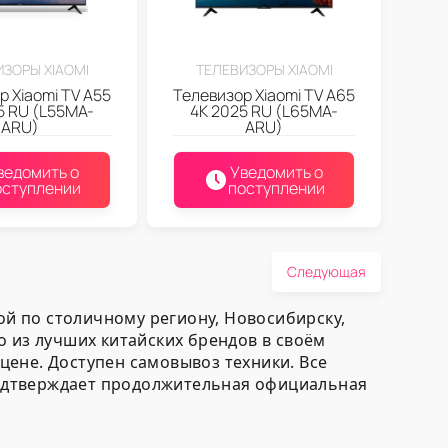
ЗОРЫ XIAOMI
ТЕЛЕВИЗОРЫ XIAOMI
р Xiaomi TV A55
Телевизор Xiaomi TV A65
5 RU (L55MA-
4K 2025 RU (L65MA-
ARU)
ARU)
ведомить о
Уведомить о
оступлении
поступлении
Следующая
ой по столичному региону, Новосибирску,
о из лучших китайских брендов в своём
ене. Доступен самовывоз техники. Все
одтверждает продолжительная официальная