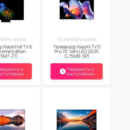
ЗОРЫ XIAOMI
ТЕЛЕВИЗОРЫ XIAOMI
 Xiaomi Mi TV 6
Телевизор Xiaomi TV S
treme Edition
Pro 75" Mini LED 2025
75M7-Z1)
(L75MB-SP)
ведомить о
Уведомить о
оступлении
поступлении