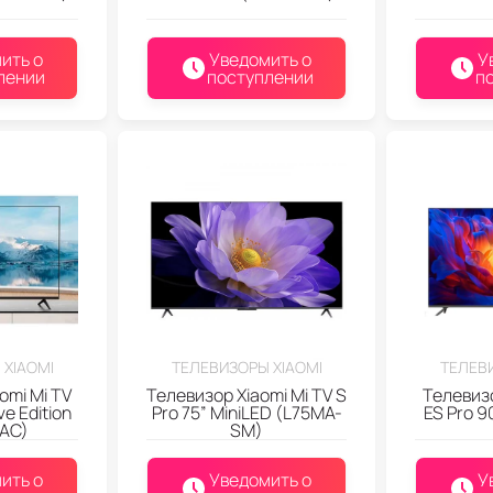
ить о
Уведомить о
У
лении
поступлении
п
 XIAOMI
ТЕЛЕВИЗОРЫ XIAOMI
ТЕЛЕВИ
omi Mi TV
Телевизор Xiaomi Mi TV S
Телевизо
e Edition
Pro 75” MiniLED (L75MA-
ES Pro 
AC)
SM)
ить о
Уведомить о
У