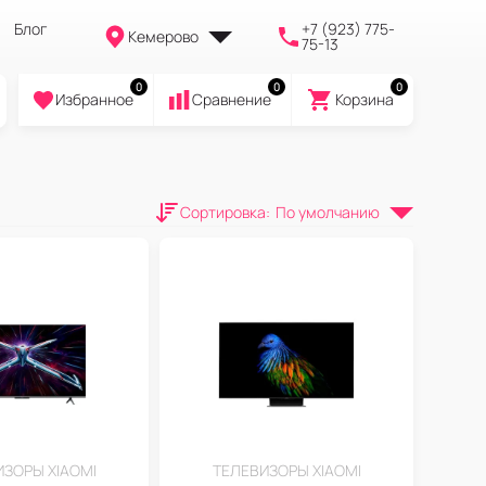
Блог
+7 (923) 775-
Кемерово
75-13
0
0
0
Избранное
Cравнение
Корзина
Сортировка
:
По умолчанию
ЗОРЫ XIAOMI
ТЕЛЕВИЗОРЫ XIAOMI