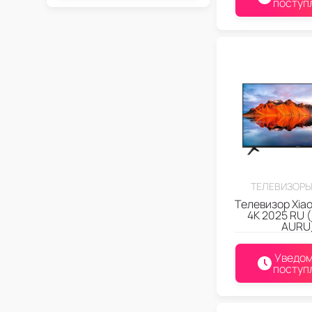
поступ
ТЕЛЕВИЗОРЫ
Телевизор Xiao
4K 2025 RU 
AURU
Уведом
поступ