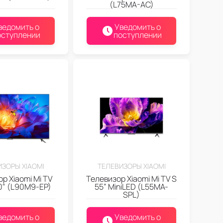
(L75MA-AC)
ведомить о
Уведомить о
оступлении
поступлении
ЗОРЫ XIAOMI
ТЕЛЕВИЗОРЫ XIAOMI
р Xiaomi Mi TV
Телевизор Xiaomi Mi TV S
90" (L90M9-EP)
55” MiniLED (L55MA-
SPL)
ведомить о
Уведомить о