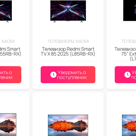
 XIAOMI
ТЕЛЕВИЗОРЫ XIAOMI
ТЕЛЕВИ
dmi Smart
Телевизор Redmi Smart
Телевизор
L55RB-RX)
TV X 85 2025 (L85RB-RX)
75" Ex
(L
ить о
Уведомить о
У
лении
поступлении
п