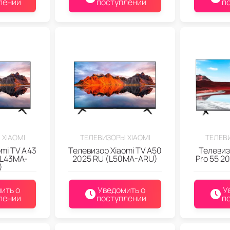
лении
поступлении
п
 XIAOMI
ТЕЛЕВИЗОРЫ XIAOMI
ТЕЛЕВИ
mi TV A43
Телевизор Xiaomi TV A50
Телевиз
(L43MA-
2025 RU (L50MA-ARU)
Pro 55 2
)
ить о
Уведомить о
У
лении
поступлении
п