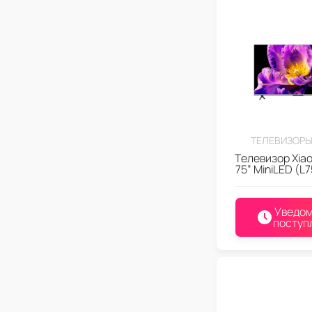
ТЕЛЕВИЗОРЫ
Телевизор Xiao
75” MiniLED (L
Уведом
поступ