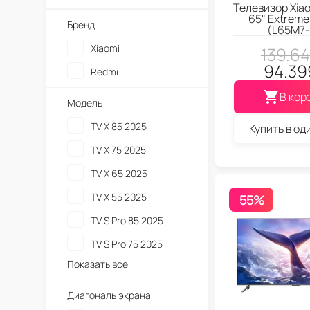
Телевизор Xiao
65" Extreme 
Бренд
(L65M7-
Xiaomi
139.6
94.39
Redmi
В кор
Модель
TV X 85 2025
Купить в од
TV X 75 2025
TV X 65 2025
TV X 55 2025
55%
TV S Pro 85 2025
TV S Pro 75 2025
Показать все
Диагональ экрана