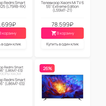
р Redmi Smart
Телевизор Xiaomi Mi TV 6
2025 (L75RB-RX)
55" Extreme Edition
(L55M7-Z1)
.699
₽
78.599
₽
В корзину
В корзину
 в один клик
Купить в один клик
26%
ЗОРЫ XIAOMI
р Redmi Smart
6" (L86M7-ES)