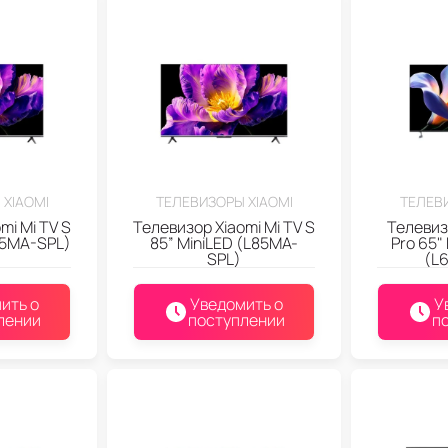
 XIAOMI
ТЕЛЕВИЗОРЫ XIAOMI
ТЕЛЕВИ
mi Mi TV S
Телевизор Xiaomi Mi TV S
Телевиз
75MA-SPL)
85” MiniLED (L85MA-
Pro 65"
SPL)
(L
ить о
Уведомить о
У
лении
поступлении
п