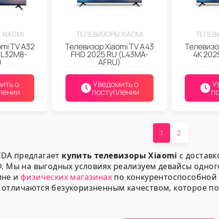
 XIAOMI
ТЕЛЕВИЗОРЫ XIAOMI
ТЕЛЕВИ
mi TV A32
Телевизор Xiaomi TV A43
Телевизо
(L32M8-
FHD 2025 RU (L43MA-
4K 202
)
AFRU)
ить о
Уведомить о
У
лении
поступлении
п
1
2
DA предлагает
купить телевизоры Xiaomi
с доставк
Ф. Мы на выгодных условиях реализуем девайсы одног
ине и
физических магазинах
по конкурентоспособной ц
 отличаются безукоризненным качеством, которое п