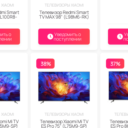
 XIAOMI
ТЕЛЕВИЗОРЫ XIAOMI
dmi Smart
Телевизор Redmi Smart
(L100R8-
TV MAX 98" (L98M6-RK)
ить о
Уведомить о
У
лении
поступлении
п
38%
37%
 XIAOMI
ТЕЛЕВИЗОРЫ XIAOMI
ТЕЛЕВИ
omi Mi TV
Телевизор Xiaomi Mi TV
Телевизо
65M9-SP)
ES Pro 75" (L75M9-SP)
ES Pro 