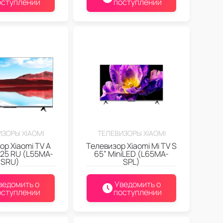
оступлении
поступлении
ЗОРЫ XIAOMI
ТЕЛЕВИЗОРЫ XIAOMI
ор Xiaomi TV A
Телевизор Xiaomi Mi TV S
025 RU (L55MA-
65” MiniLED (L65MA-
SRU)
SPL)
ведомить о
Уведомить о
оступлении
поступлении