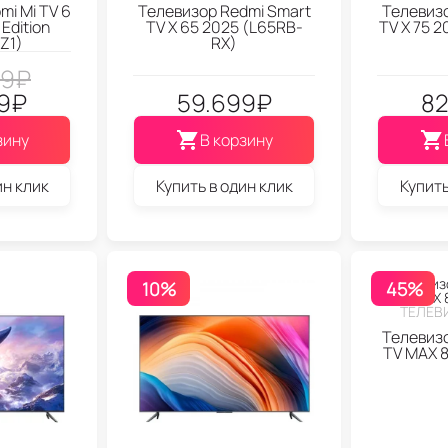
mi Mi TV 6
Телевизор Redmi Smart
Телевизо
Edition
TV X 65 2025 (L65RB-
TV X 75 
Z1)
RX)
49
₽
9
₽
59.699
₽
82
зину
В корзину
ин клик
Купить в один клик
Купить
10%
45%
ТЕЛЕВИ
Телевизо
TV MAX 8