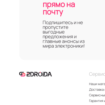
прямо на
почту
Подпишитесь и не
пропустите
выгодные
предложения и
главные анонсы из
мира электроники!
Серви
Наши маг
Доставка 
Сервисны
Гарантия 