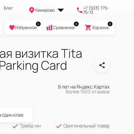
Блог
+7 (923) 775-
Кемерово
75-13
0
0
0
Избранное
Cравнение
Корзина
я визитка Tita
Parking Card
9 лет на Яндекс.Картах
Более 1500 отзывов
в один клик
Трейд-ин
Оригинальный товар