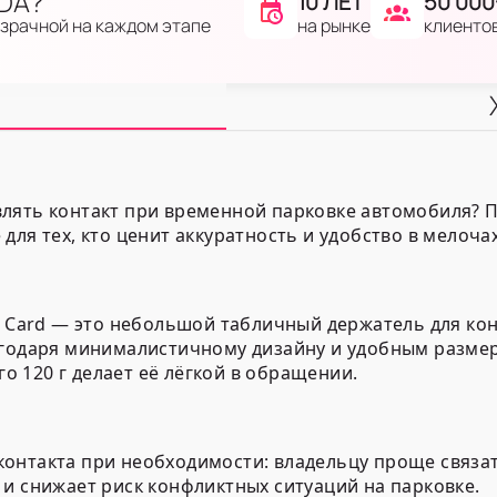
IDA?
10 ЛЕТ
50 000
на рынке
клиенто
озрачной на каждом этапе
лять контакт при временной парковке автомобиля? Па
ля тех, кто ценит аккуратность и удобство в мелочах
ng Card — это небольшой табличный держатель для к
годаря минималистичному дизайну и удобным размера
го 120 г делает её лёгкой в обращении.
онтакта при необходимости: владельцу проще связать
и снижает риск конфликтных ситуаций на парковке.