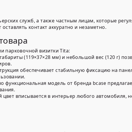
рьерских служб, а также частным лицам, которые рег
оставлять контакт аккуратно и незаметно.
товара
 парковочной визитки Tita:
абариты (119×37×28 мм) и небольшой вес (120 г) по
иров.
трукция обеспечивает стабильную фиксацию на панели
льзовании.
но функциональная модель от бренда bcase предлага
вания.
й цвет вписывается в интерьер любого автомобиля, 