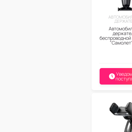
АВТОМОБИ
ДЕРЖАТ
Автомоби
держате
беспроводной
"Самолет
Уведом
поступ