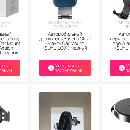
ЛЬНЫЕ
АВТОМОБИЛЬНЫЕ
АВТО
ЕЛИ
ДЕРЖАТЕЛИ
ДЕ
льный
Автомобильный
Авто
seus Easy
держатель Baseus Glaze
держател
Car Mount
Gravity Car Mount
Age Gra
Version)
(SUYL-LG01) Черный
(SUYL-
) Черный
ить о
Уведомить о
У
лении
поступлении
п