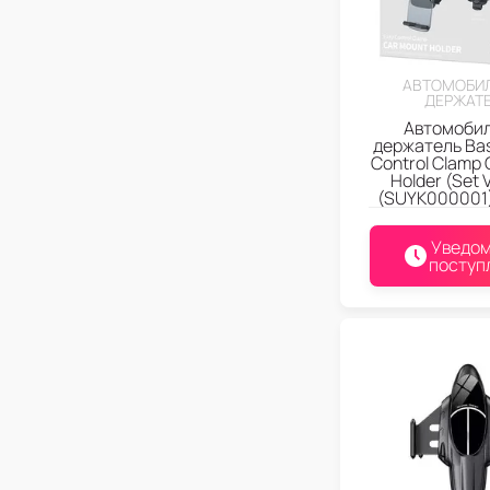
АВТОМОБИ
ДЕРЖАТ
Автомоби
держатель Ba
Control Clamp 
Holder (Set 
(SUYK000001
Уведом
поступ