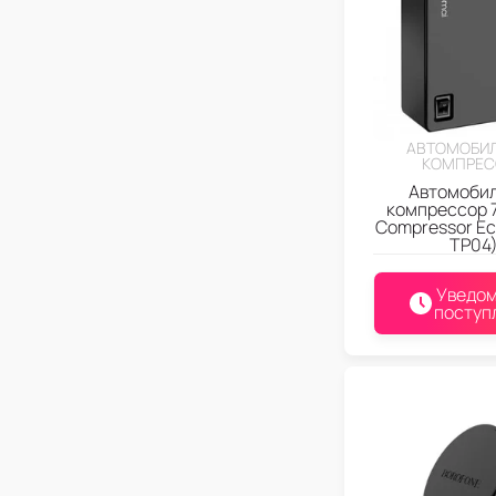
АВТОМОБИ
КОМПРЕС
Автомоби
компрессор 7
Compressor Eco
TP04
Уведом
поступ