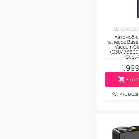
АВТОАКСЕС
Автомоби
пылесос Base
Vacuum Cl
(C30476600
Серы
1.99
В кор
Купить в од