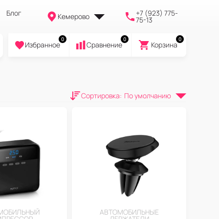
Блог
+7 (923) 775-
Кемерово
75-13
0
0
0
Избранное
Cравнение
Корзина
Сортировка
:
По умолчанию
МОБИЛЬНЫЙ
АВТОМОБИЛЬНЫЕ
МПРЕССОР
ДЕРЖАТЕЛИ