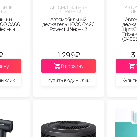
ЛЬНЫЕ
АВТОМОБИЛЬНЫЕ
АВТО
ЕЛИ
ДЕРЖАТЕЛИ
ДЕ
льный
Автомобильный
Авто
OCO CA66
держатель HOCO CA90
держа
 Черный
Powerful Черный
LightC
Triple-
(C4035
₽
1.299
₽
3
зину
В корзину
ин клик
Купить в один клик
Купить