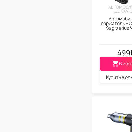
АВТОМОБИ
ДЕРЖАТ
Автомоби
держатель H
Sagittarius
499
В кор
Купить в од