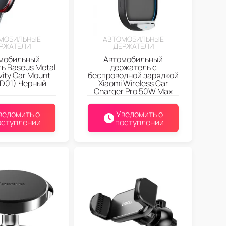
МОБИЛЬНЫЕ
АВТОМОБИЛЬНЫЕ
РЖАТЕЛИ
ДЕРЖАТЕЛИ
мобильный
Автомобильный
ь Baseus Metal
держатель с
vity Car Mount
беспроводной зарядкой
D01) Черный
Xiaomi Wireless Car
Charger Pro 50W Max
ведомить о
Уведомить о
оступлении
поступлении