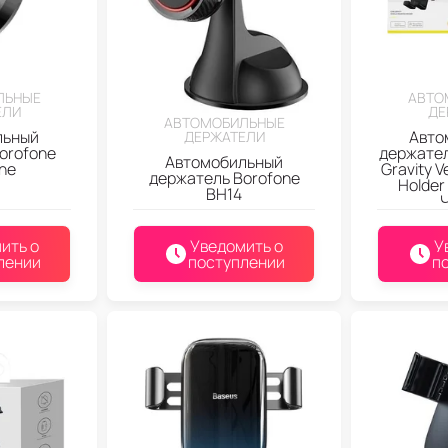
ЛЬНЫЕ
АВТО
ЕЛИ
ДЕ
АВТОМОБИЛЬНЫЕ
льный
Авто
ДЕРЖАТЕЛИ
orofone
держател
Автомобильный
ne
Gravity 
держатель Borofone
Holder
BH14
ить о
Уведомить о
У
лении
поступлении
п