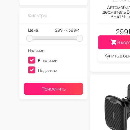
Автомоби
держатель B
Фильтры
BH41 Че
299
Цена:
299 - 4399₽
В кор
Наличие
Купить в од
В наличии
Под заказ
Применить