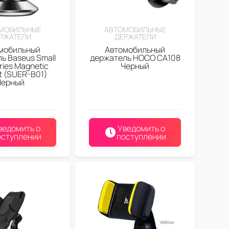
МОБИЛЬНЫЕ
АВТОМОБИЛЬНЫЕ
РЖАТЕЛИ
ДЕРЖАТЕЛИ
мобильный
Автомобильный
ь Baseus Small
держатель HOCO CA108
ries Magnetic
Черный
t (SUER-B01)
Черный
ведомить о
Уведомить о
оступлении
поступлении