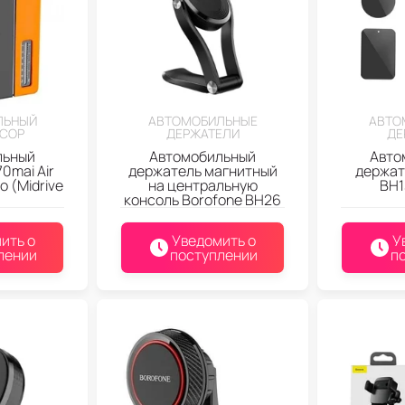
ЛЬНЫЙ
АВТОМОБИЛЬНЫЕ
АВТО
СОР
ДЕРЖАТЕЛИ
ДЕ
льный
Автомобильный
Авто
0mai Air
держатель магнитный
держат
 (Midrive
на центральную
BH1
)
консоль Borofone BH26
ить о
Уведомить о
У
лении
поступлении
п