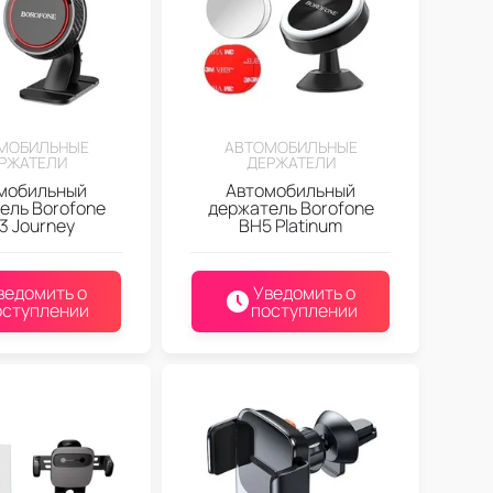
МОБИЛЬНЫЕ
АВТОМОБИЛЬНЫЕ
РЖАТЕЛИ
ДЕРЖАТЕЛИ
мобильный
Автомобильный
ель Borofone
держатель Borofone
3 Journey
BH5 Platinum
ведомить о
Уведомить о
оступлении
поступлении