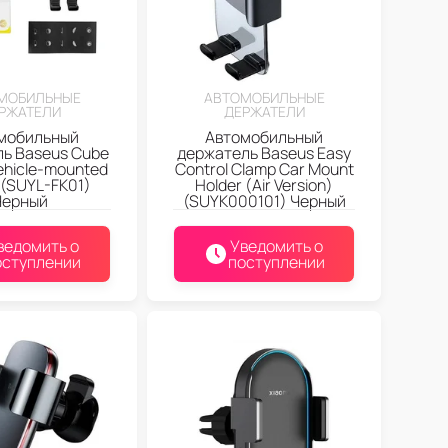
МОБИЛЬНЫЕ
АВТОМОБИЛЬНЫЕ
РЖАТЕЛИ
ДЕРЖАТЕЛИ
мобильный
Автомобильный
ь Baseus Cube
держатель Baseus Easy
Vehicle-mounted
Control Clamp Car Mount
 (SUYL-FK01)
Holder (Air Version)
Черный
(SUYK000101) Черный
ведомить о
Уведомить о
оступлении
поступлении