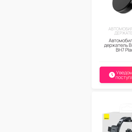
АВТОМОБИ
ДЕРЖАТ
Автомоби
держатель B
BH7 Pla
Уведом
поступ