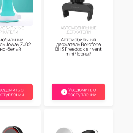
МОБИЛЬНЫЕ
АВТОМОБИЛЬНЫЕ
РЖАТЕЛИ
ДЕРЖАТЕЛИ
мобильный
Автомобильный
ль Joway ZJ02
держатель Borofone
но-белый
BH3 Freedock air vent
mini Черный
ведомить о
Уведомить о
оступлении
поступлении