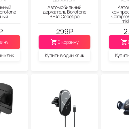
льный
Автомобильный
Авто
orofone
держатель Borofone
компрес
рный
BH41 Серебро
Compres
mid
₽
299
₽
2
зину
В корзину
ин клик
Купить в один клик
Купить