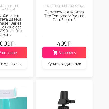
МОБИЛЬНЫЕ
ПАРКОВОЧНЫЕ ВИЗИТКИ
РЖАТЕЛИ
Парковочная визитка
мобильный
Tita Temporary Parking
тель Baseus
Card Черный
haser Series
Coil Wireless
5901111-00)
Черный
.099
₽
499
₽
В корзину
В корзину
 в один клик
Купить в один клик