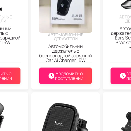
ЛЬНЫЕ
АВТО
ЕЛИ
ДЕ
льный
Авто
ль с
держател
АВТОМОБИЛЬНЫЕ
 зарядкой
Ears Se
ДЕРЖАТЕЛИ
" 15W
Bracke
Автомобильный
держатель с
беспроводной зарядкой
Car Ai Charger 15W
ить о
Уведомить о
У
лении
поступлении
п