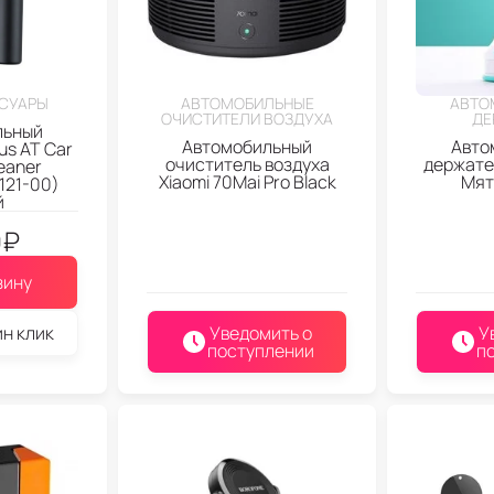
СУАРЫ
АВТОМОБИЛЬНЫЕ
АВТО
ОЧИСТИТЕЛИ ВОЗДУХА
ДЕ
льный
Автомобильный
Авто
us AT Car
очиститель воздуха
держате
eaner
Xiaomi 70Mai Pro Black
Мят
121-00)
й
9
₽
зину
ин клик
Уведомить о
У
поступлении
п