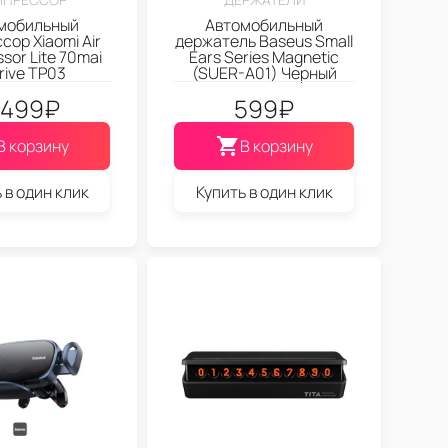
мобильный
Автомобильный
сор Xiaomi Air
держатель Baseus Small
sor Lite 70mai
Ears Series Magnetic
rive TP03
(SUER-A01) Черный
.499
₽
599
₽
В корзину
В корзину
 в один клик
Купить в один клик