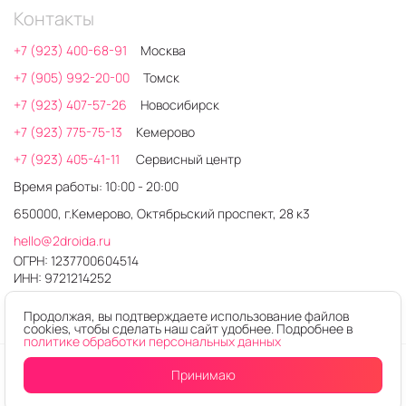
Контакты
+7 (923) 400-68-91
Москва
+7 (905) 992-20-00
Томск
+7 (923) 407-57-26
Новосибирск
+7 (923) 775-75-13
Кемерово
+7 (923) 405-41-11
Сервисный центр
Время работы: 10:00 - 20:00
650000, г.Кемерово, Октябрьский проспект, 28 к3
hello@2droida.ru
ОГРН: 1237700604514
ИНН: 9721214252
Продолжая, вы подтверждаете использование файлов
cookies, чтобы сделать наш сайт удобнее. Подробнее в
политике обработки персональных данных
© 2026. Любое использование контента без письменного
Принимаю
Уведомить
о поступлении
разрешения запрещено
Интернет-магазин электроники 2DROIDA