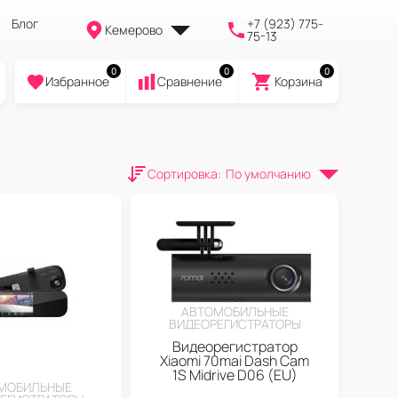
Блог
+7 (923) 775-
Кемерово
75-13
0
0
0
Избранное
Cравнение
Корзина
Сортировка
:
По умолчанию
АВТОМОБИЛЬНЫЕ
ВИДЕОРЕГИСТРАТОРЫ
Видеорегистратор
Xiaomi 70mai Dash Cam
1S Midrive D06 (EU)
МОБИЛЬНЫЕ