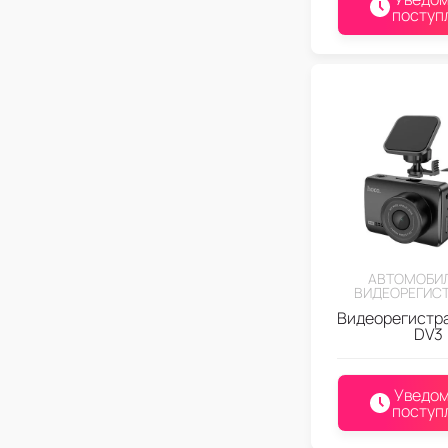
поступ
АВТОМОБИ
ВИДЕОРЕГИС
Видеорегистр
DV3
Уведом
поступ