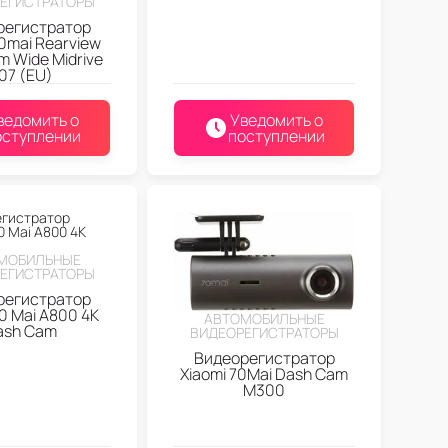
ЕГИСТРАТОРЫ
регистратор
70mai Rearview
m Wide Midrive
07 (EU)
ведомить о
Уведомить о
оступлении
поступлении
МОБИЛЬНЫЕ
ЕГИСТРАТОРЫ
регистратор
70 Mai A800 4K
АВТОМОБИЛЬНЫЕ
ash Cam
ВИДЕОРЕГИСТРАТОРЫ
Видеорегистратор
Xiaomi 70Mai Dash Cam
M300