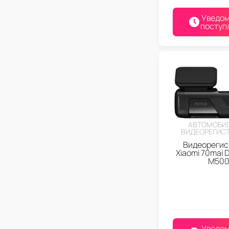
Уведом
поступ
АВТОМОБИ
ВИДЕОРЕГИС
Видеорегис
Xiaomi 70mai 
M50
Уведом