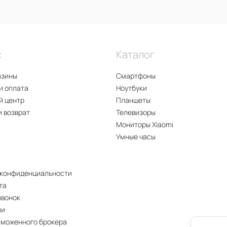
с
Каталог
азины
Смартфоны
и оплата
Ноутбуки
й центр
Планшеты
и возврат
Телевизоры
Мониторы Xiaomi
Умные часы
 конфиденциальности
та
звонок
ии
аможенного брокера