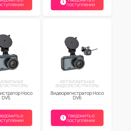
оступлении
поступлении
МОБИЛЬНЫЕ
АВТОМОБИЛЬНЫЕ
ЕГИСТРАТОРЫ
ВИДЕОРЕГИСТРАТОРЫ
истратор Hoco
Видеорегистратор Hoco
DV5
DV6
ведомить о
Уведомить о
оступлении
поступлении