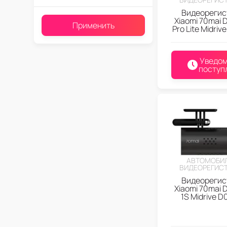
Видеорегис
Xiaomi 70mai 
Применить
Pro Lite Midriv
Уведом
поступ
АВТОМОБИ
ВИДЕОРЕГИС
Видеорегис
Xiaomi 70mai 
1S Midrive D