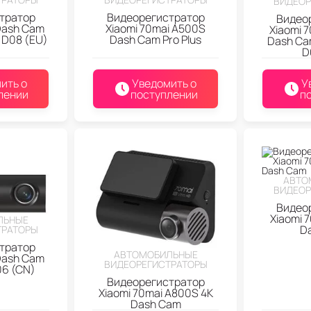
ВИДЕОР
тратор
Видеорегистратор
Видео
Dash Cam
Xiaomi 70mai A500S
Xiaomi 
e D08 (EU)
Dash Cam Pro Plus
Dash Ca
D
ить о
Уведомить о
У
лении
поступлении
п
АВТО
ВИДЕОР
Видео
Xiaomi 
ЛЬНЫЕ
D
ТРАТОРЫ
тратор
АВТОМОБИЛЬНЫЕ
Dash Cam
ВИДЕОРЕГИСТРАТОРЫ
06 (CN)
Видеорегистратор
Xiaomi 70mai A800S 4K
Dash Cam