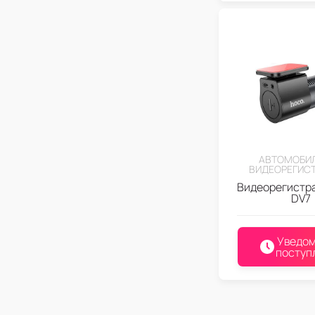
АВТОМОБИ
ВИДЕОРЕГИС
Видеорегистр
DV7
Уведом
поступ