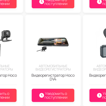
лении
поступлении
п
ЛЬНЫЕ
АВТОМОБИЛЬНЫЕ
АВТО
ТРАТОРЫ
ВИДЕОРЕГИСТРАТОРЫ
ВИДЕОР
атор Hoco
Видеорегистратор Hoco
Видеорег
DV4
ить о
Уведомить о
У
лении
поступлении
п