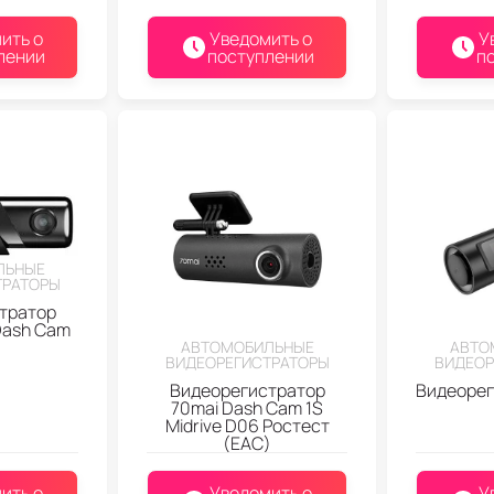
ить о
Уведомить о
У
лении
поступлении
п
ЛЬНЫЕ
ТРАТОРЫ
тратор
Dash Cam
0
АВТОМОБИЛЬНЫЕ
АВТО
ВИДЕОРЕГИСТРАТОРЫ
ВИДЕОР
Видеорегистратор
Видеорег
70mai Dash Cam 1S
Midrive D06 Ростест
(EAC)
ить о
Уведомить о
У