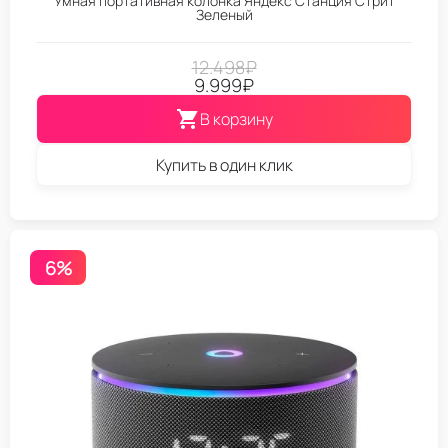
Умная портативная колонка Яндекс Станция Стрит
Зеленый
12.498
₽
9.999
₽
В корзину
Купить в один клик
6%